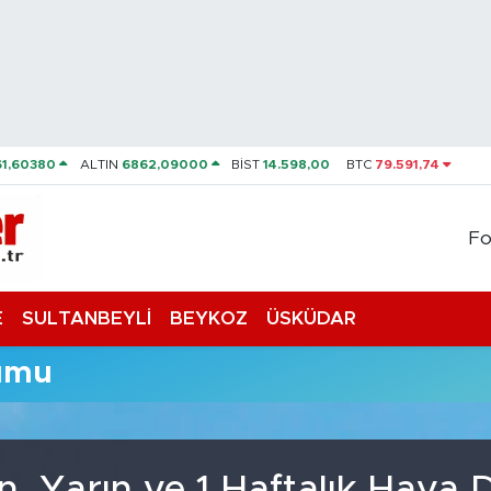
61,60380
ALTIN
6862,09000
BİST
14.598,00
BTC
79.591,74
Fo
E
SULTANBEYLİ
BEYKOZ
ÜSKÜDAR
umu
, Yarın ve 1 Haftalık Hava