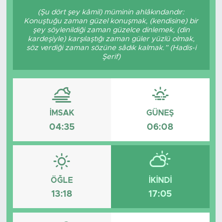
(Şu dört şey kâmil) müminin ahlâkındandır:
Konuştuğu zaman güzel konuşmak, (kendisine) bir
şey söylenildiği zaman güzelce dinlemek, (din
kardeşiyle) karşılaştığı zaman güler yüzlü olmak,
söz verdiği zaman sözüne sâdık kalmak.” (Hadis-i
Şerif)
İMSAK
GÜNEŞ
04:35
06:08
ÖĞLE
İKINDI
13:18
17:05