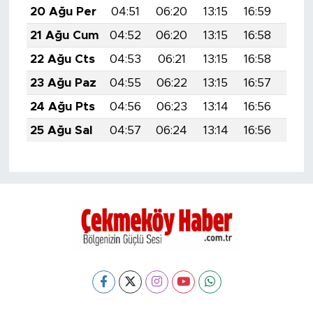
20 Ağu Per
04:51
06:20
13:15
16:59
20:0
21 Ağu Cum
04:52
06:20
13:15
16:58
20:
22 Ağu Cts
04:53
06:21
13:15
16:58
19:5
23 Ağu Paz
04:55
06:22
13:15
16:57
19:5
24 Ağu Pts
04:56
06:23
13:14
16:56
19:5
25 Ağu Sal
04:57
06:24
13:14
16:56
19:5