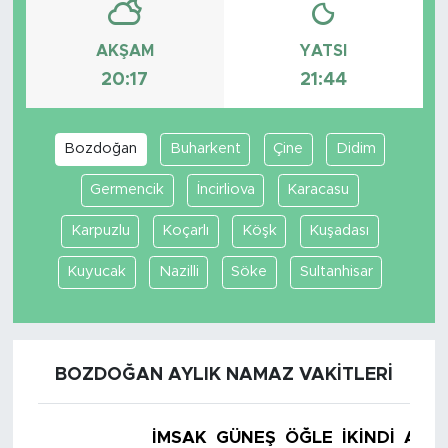
AKŞAM
YATSI
20:17
21:44
Bozdoğan
Buharkent
Çine
Didim
Germencik
İncirliova
Karacasu
Karpuzlu
Koçarlı
Köşk
Kuşadası
Kuyucak
Nazilli
Söke
Sultanhisar
BOZDOĞAN AYLIK NAMAZ VAKITLERI
İMSAK
GÜNEŞ
ÖĞLE
İKINDI
AKŞ