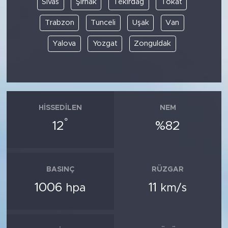
Sivas
Şırnak
Tekirdağ
Tokat
Trabzon
Tunceli
Uşak
Van
Yalova
Yozgat
Zonguldak
HISSEDILEN
NEM
°
12
%82
BASINÇ
RÜZGAR
1006
11
hpa
km/s