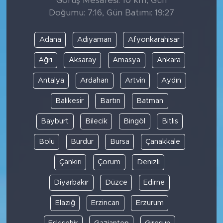
Görüş Mesafesi: 10 km, Gün
Doğumu: 7:16, Gün Batımı: 19:27
Adana
Adıyaman
Afyonkarahisar
Ağrı
Aksaray
Amasya
Ankara
Antalya
Ardahan
Artvin
Aydın
Balıkesir
Bartın
Batman
Bayburt
Bilecik
Bingöl
Bitlis
Bolu
Burdur
Bursa
Çanakkale
Çankırı
Çorum
Denizli
Diyarbakır
Düzce
Edirne
Elazığ
Erzincan
Erzurum