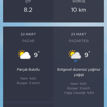
ÇIY
GÖRÜŞ
8.2
10
km
22 MART
23 MART
PAZAR
PAZARTESI
°
°
9
9
Parçalı Bulutlu
Bölgesel düzensiz yağmur
yağışlı
Nem: %82
Rüzgar: 9 km/h
Nem: %90
Rüzgar: 9 km/h
Yağış Olasılığı: %89