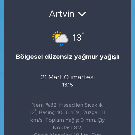
Artvin
°
13
Bölgesel düzensiz yağmur yağışlı
21 Mart Cumartesi
13:15
Nem: %82, Hissedilen Sıcaklık:
°
12
, Basınç: 1006 hPa, Rüzgar: 11
km/s, Toplam Yağış: 0 mm, Çiy
Noktası: 8.2,