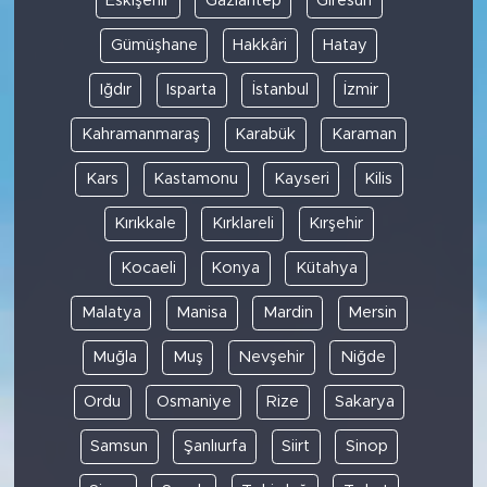
Eskişehir
Gaziantep
Giresun
Gümüşhane
Hakkâri
Hatay
Iğdır
Isparta
İstanbul
İzmir
Kahramanmaraş
Karabük
Karaman
Kars
Kastamonu
Kayseri
Kilis
Kırıkkale
Kırklareli
Kırşehir
Kocaeli
Konya
Kütahya
Malatya
Manisa
Mardin
Mersin
Muğla
Muş
Nevşehir
Niğde
Ordu
Osmaniye
Rize
Sakarya
Samsun
Şanlıurfa
Siirt
Sinop