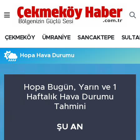
Nöbetçi Eczaneler
ÇEKMEKÖY
ÜMRANİYE
SANCAKTEPE
SULTA
Hava Durumu
Namaz Vakitleri
Hopa Hava Durumu
Trafik Durumu
Hopa Bugün, Yarın ve 1
Süper Lig Puan Durumu ve Fikstür
Haftalık Hava Durumu
Tüm Manşetler
Tahmini
Son Dakika Haberleri
ŞU AN
Haber Arşivi