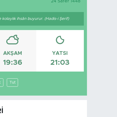
24 Safer 1448
kolaylık ihsân buyurur. (Hadis-i Şerif)
AKŞAM
YATSI
19:36
21:03
k
Tut
I