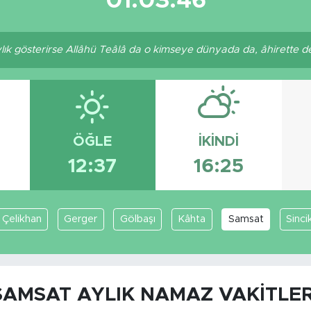
01:03:46
aylık gösterirse Allâhü Teâlâ da o kimseye dünyada da, âhirette de 
ÖĞLE
İKINDI
12:37
16:25
Çelikhan
Gerger
Gölbaşı
Kâhta
Samsat
Sinci
SAMSAT AYLIK NAMAZ VAKITLER