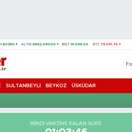
61,60380
ALTIN
6862,09000
BİST
14.598,00
BTC
79.591,74
Fo
E
SULTANBEYLİ
BEYKOZ
ÜSKÜDAR
İKINDI VAKTİNE KALAN SÜRE