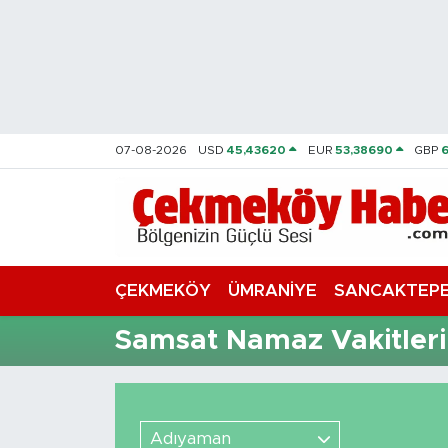
Nöbetçi Eczaneler
Hava Durumu
07-08-2026
USD
45,43620
EUR
53,38690
GBP
Namaz Vakitleri
Trafik Durumu
Süper Lig Puan Durumu ve Fikstür
ÇEKMEKÖY
ÜMRANİYE
SANCAKTEP
Tüm Manşetler
Samsat Namaz Vakitleri
Son Dakika Haberleri
Haber Arşivi
Adıyaman