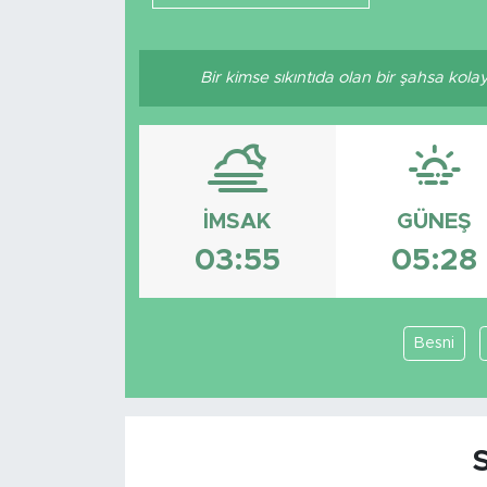
Bir kimse sıkıntıda olan bir şahsa kol
İMSAK
GÜNEŞ
03:55
05:28
Besni