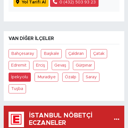
Yol Tarifi Al
0 (432) 503 93 23
VAN DIĞER İLÇELER
Bahçesaray
Başkale
Çaldıran
Çatak
Edremit
Erciş
Gevaş
Gürpınar
İpekyolu
Muradiye
Özalp
Saray
Tuşba
İSTANBUL NÖBETÇI
ECZANELER