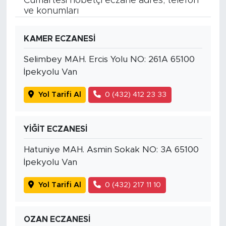
Cumartesi nöbetçi eczane adres, telefon
ve konumları
KAMER ECZANESİ
Selimbey MAH. Ercis Yolu NO: 261A 65100
İpekyolu Van
Yol Tarifi Al
0 (432) 412 23 33
YİĞİT ECZANESİ
Hatuniye MAH. Asmin Sokak NO: 3A 65100
İpekyolu Van
Yol Tarifi Al
0 (432) 217 11 10
OZAN ECZANESİ