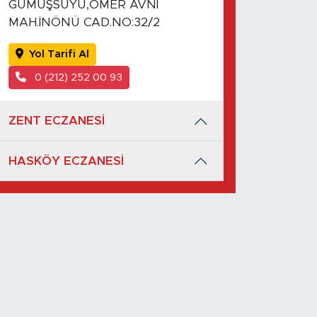
GÜMÜŞSUYU,ÖMER AVNİ
MAH.İNÖNÜ CAD.NO:32/2
Yol Tarifi Al
0 (212) 252 00 93
ZENT ECZANESİ
HASKÖY ECZANESİ