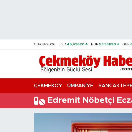
Nöbetçi Eczaneler
Hava Durumu
08-08-2026
USD
45,43620
EUR
53,38690
GBP
Namaz Vakitleri
Trafik Durumu
Süper Lig Puan Durumu ve Fikstür
ÇEKMEKÖY
ÜMRANİYE
SANCAKTEP
Tüm Manşetler
Edremit Nöbetçi Ecz
Son Dakika Haberleri
Haber Arşivi