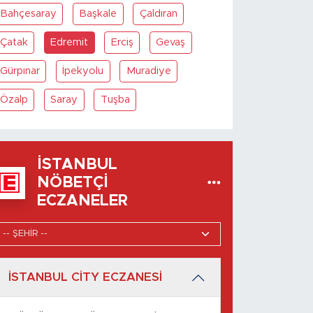
Bahçesaray
Başkale
Çaldıran
Çatak
Edremit
Erciş
Gevaş
Gürpınar
İpekyolu
Muradiye
Özalp
Saray
Tuşba
İSTANBUL
NÖBETÇI
ECZANELER
İSTANBUL CİTY ECZANESİ