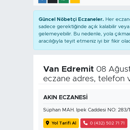
Güncel Nöbetçi Eczaneler.
Her eczane
sadece gerektiğinde açık kalabilir ve
gelemeyebilir. Bu nedenle, yola çıkm
aracılığıyla teyit etmeniz iyi bir fikir ola
Van Edremit
08 Ağust
eczane adres, telefon 
AKIN ECZANESİ
Süphan MAH. Ipek Caddesi NO: 283/
Yol Tarifi Al
0 (432) 502 71 71