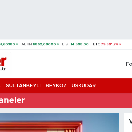
61,60380
ALTIN
6862,09000
BİST
14.598,00
BTC
79.591,74
Fo
E
SULTANBEYLİ
BEYKOZ
ÜSKÜDAR
aneler