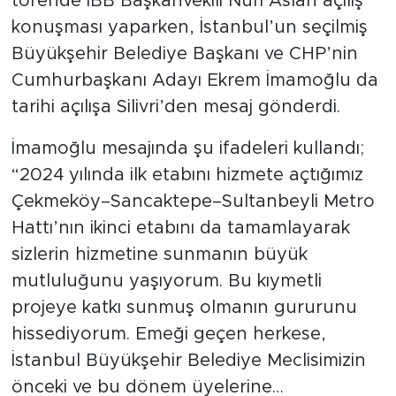
törende İBB Başkanvekili Nuri Aslan açılış
konuşması yaparken, İstanbul’un seçilmiş
Büyükşehir Belediye Başkanı ve CHP’nin
Cumhurbaşkanı Adayı Ekrem İmamoğlu da
tarihi açılışa Silivri’den mesaj gönderdi.
İmamoğlu mesajında şu ifadeleri kullandı;
“2024 yılında ilk etabını hizmete açtığımız
Çekmeköy–Sancaktepe–Sultanbeyli Metro
Hattı’nın ikinci etabını da tamamlayarak
sizlerin hizmetine sunmanın büyük
mutluluğunu yaşıyorum. Bu kıymetli
projeye katkı sunmuş olmanın gururunu
hissediyorum. Emeği geçen herkese,
İstanbul Büyükşehir Belediye Meclisimizin
önceki ve bu dönem üyelerine…