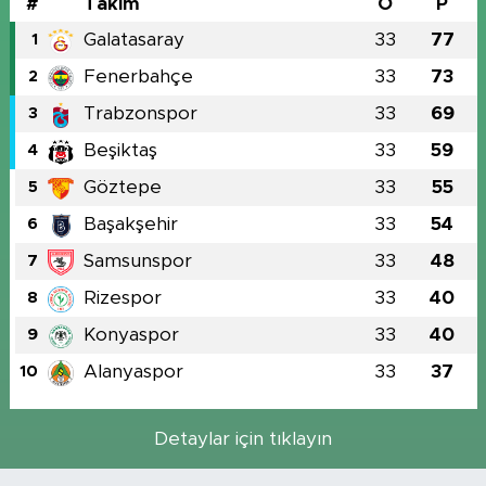
#
Takım
O
P
Galatasaray
33
77
1
Fenerbahçe
33
73
2
Trabzonspor
33
69
3
Beşiktaş
33
59
4
Göztepe
33
55
5
Başakşehir
33
54
6
Samsunspor
33
48
7
Rizespor
33
40
8
Konyaspor
33
40
9
Alanyaspor
33
37
10
Detaylar için tıklayın