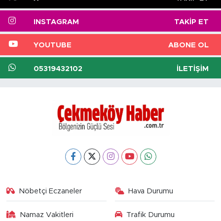
INSTAGRAM
TAKIP ET
YOUTUBE
ABONE OL
05319432102
İLETIŞIM
Nöbetçi Eczaneler
Hava Durumu
Namaz Vakitleri
Trafik Durumu