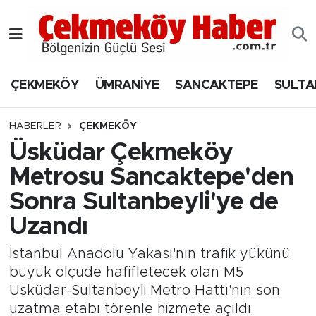
Nöbetçi Eczaneler
ÇEKMEKÖY
ÜMRANİYE
SANCAKTEPE
SULTA
Hava Durumu
Namaz Vakitleri
HABERLER
ÇEKMEKÖY
Üsküdar Çekmeköy
Trafik Durumu
Metrosu Sancaktepe'den
Sonra Sultanbeyli'ye de
Süper Lig Puan Durumu ve Fikstür
Uzandı
Tüm Manşetler
İstanbul Anadolu Yakası'nın trafik yükünü
Son Dakika Haberleri
büyük ölçüde hafifletecek olan M5
Üsküdar-Sultanbeyli Metro Hattı'nın son
Haber Arşivi
uzatma etabı törenle hizmete açıldı.