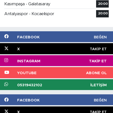
Kasımpaşa - Galatasaray
20:00
Antalyaspor - Kocaelispor
20:00
FACEBOOK
BEĞEN
X
TAKIP ET
INSTAGRAM
TAKIP ET
YOUTUBE
ABONE OL
05319432102
İLETIŞIM
FACEBOOK
BEĞEN
X
TAKIP ET