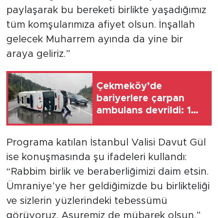
paylaşarak bu bereketi birlikte yaşadığımız
tüm komşularımıza afiyet olsun. İnşallah
gelecek Muharrem ayında da yine bir
araya geliriz.”
Çekmeköy’de
bariyerlere çarpan
ambulans devrildi: 1
yaralı
Programa katılan İstanbul Valisi Davut Gül
ise konuşmasında şu ifadeleri kullandı:
“Rabbim birlik ve beraberliğimizi daim etsin.
Ümraniye’ye her geldiğimizde bu birlikteliği
ve sizlerin yüzlerindeki tebessümü
görüyoruz. Aşuremiz de mübarek olsun.”