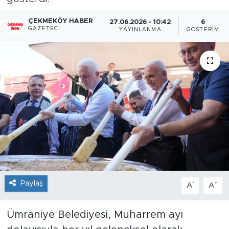
ÇEKMEKÖY HABER
27.06.2026 - 10:42
6
GAZETECI
YAYINLANMA
GÖSTERIM
Paylaş
-
+
A
A
Ümraniye Belediyesi, Muharrem ayı