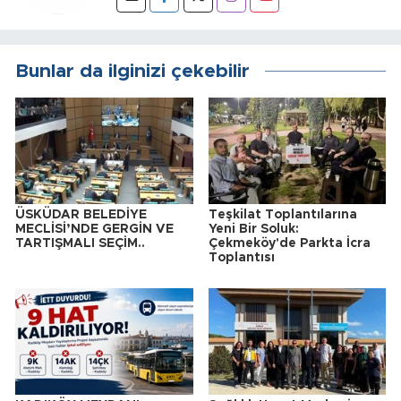
Bunlar da ilginizi çekebilir
ÜSKÜDAR BELEDİYE
Teşkilat Toplantılarına
MECLİSİ’NDE GERGİN VE
Yeni Bir Soluk:
TARTIŞMALI SEÇİM..
Çekmeköy'de Parkta İcra
Toplantısı