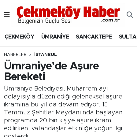
Nöbetçi Eczaneler
ÇEKMEKÖY
ÜMRANİYE
SANCAKTEPE
SULTA
Hava Durumu
Namaz Vakitleri
HABERLER
İSTANBUL
Ümraniye’de Aşure
Trafik Durumu
Bereketi
Süper Lig Puan Durumu ve Fikstür
Ümraniye Belediyesi, Muharrem ayı
dolayısıyla düzenlediği geleneksel aşure
Tüm Manşetler
ikramına bu yıl da devam ediyor. 15
Temmuz Şehitler Meydanı’nda başlayan
Son Dakika Haberleri
programda 20 bin kişiye aşure ikram
edilirken, vatandaşlar etkinliğe yoğun ilgi
Haber Arşivi
gösterdi.