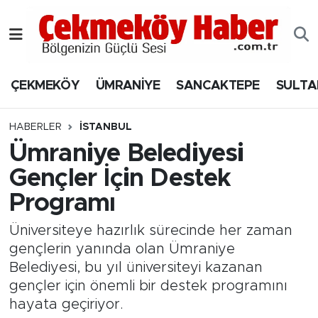
Nöbetçi Eczaneler
ÇEKMEKÖY
ÜMRANİYE
SANCAKTEPE
SULTA
Hava Durumu
Namaz Vakitleri
HABERLER
İSTANBUL
Ümraniye Belediyesi
Trafik Durumu
Gençler İçin Destek
Programı
Süper Lig Puan Durumu ve Fikstür
Üniversiteye hazırlık sürecinde her zaman
Tüm Manşetler
gençlerin yanında olan Ümraniye
Belediyesi, bu yıl üniversiteyi kazanan
Son Dakika Haberleri
gençler için önemli bir destek programını
hayata geçiriyor.
Haber Arşivi