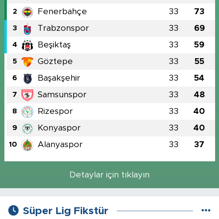
Fenerbahçe
33
73
2
Trabzonspor
33
69
3
Beşiktaş
33
59
4
Göztepe
33
55
5
Başakşehir
33
54
6
Samsunspor
33
48
7
Rizespor
33
40
8
Konyaspor
33
40
9
Alanyaspor
33
37
10
Detaylar için tıklayın
Süper Lig Fikstür