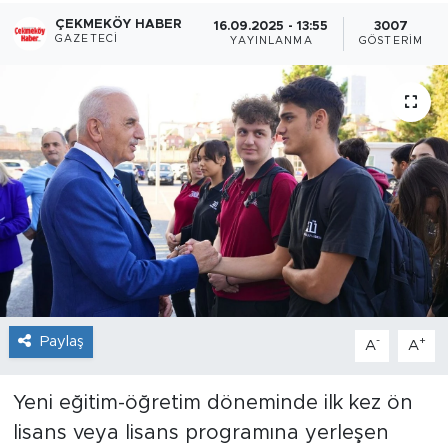
ÇEKMEKÖY HABER
16.09.2025 - 13:55
3007
GAZETECI
YAYINLANMA
GÖSTERIM
Paylaş
-
+
A
A
Yeni eğitim-öğretim döneminde ilk kez ön
lisans veya lisans programına yerleşen