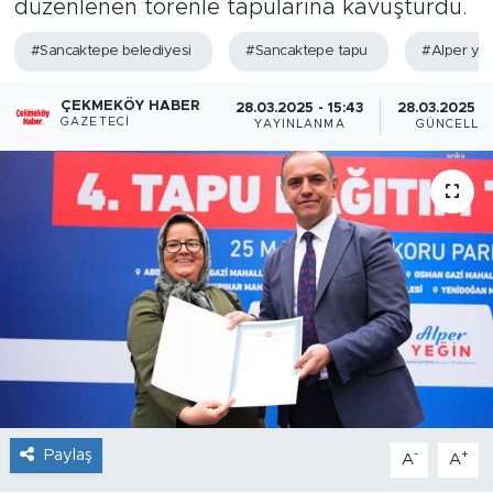
düzenlenen törenle tapularına kavuşturdu.
#Sancaktepe belediyesi
#Sancaktepe tapu
#Alper ye
ÇEKMEKÖY HABER
28.03.2025 - 15:43
28.03.2025 - 
GAZETECI
YAYINLANMA
GÜNCELLE
Paylaş
-
+
A
A