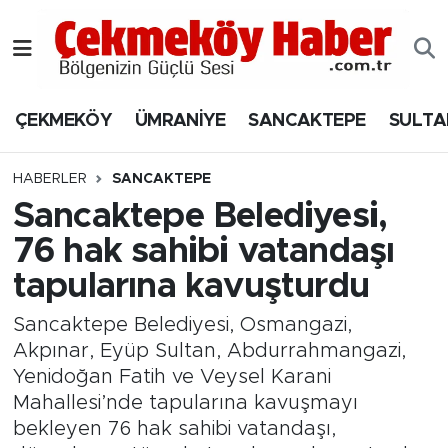
Nöbetçi Eczaneler
ÇEKMEKÖY
ÜMRANİYE
SANCAKTEPE
SULTA
Hava Durumu
Namaz Vakitleri
HABERLER
SANCAKTEPE
Sancaktepe Belediyesi,
Trafik Durumu
76 hak sahibi vatandaşı
tapularına kavuşturdu
Süper Lig Puan Durumu ve Fikstür
Sancaktepe Belediyesi, Osmangazi,
Tüm Manşetler
Akpınar, Eyüp Sultan, Abdurrahmangazi,
Yenidoğan Fatih ve Veysel Karani
Son Dakika Haberleri
Mahallesi’nde tapularına kavuşmayı
bekleyen 76 hak sahibi vatandaşı,
Haber Arşivi