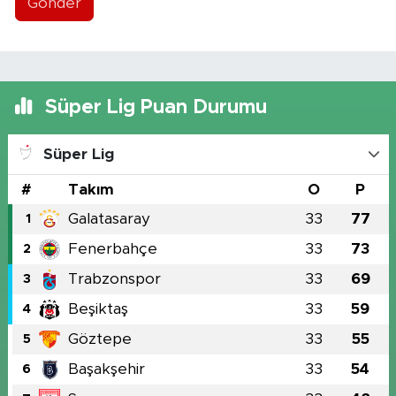
Gönder
Süper Lig Puan Durumu
Süper Lig
#
Takım
O
P
Galatasaray
33
77
1
Fenerbahçe
33
73
2
Trabzonspor
33
69
3
Beşiktaş
33
59
4
Göztepe
33
55
5
Başakşehir
33
54
6