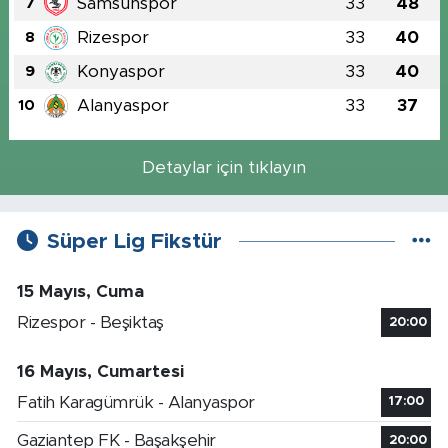
Samsunspor
33
48
7
Rizespor
33
40
8
Konyaspor
33
40
9
Alanyaspor
33
37
10
Detaylar için tıklayın
Süper Lig Fikstür
15 Mayıs, Cuma
Rizespor - Beşiktaş
20:00
16 Mayıs, Cumartesi
Fatih Karagümrük - Alanyaspor
17:00
Gaziantep FK - Başakşehir
20:00