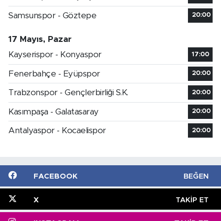
Samsunspor - Göztepe
20:00
17 Mayıs, Pazar
Kayserispor - Konyaspor
17:00
Fenerbahçe - Eyüpspor
20:00
Trabzonspor - Gençlerbirliği S.K.
20:00
Kasımpaşa - Galatasaray
20:00
Antalyaspor - Kocaelispor
20:00
FACEBOOK
BEĞEN
X
TAKIP ET