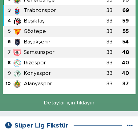
Trabzonspor
33
69
3
Beşiktaş
33
59
4
Göztepe
33
55
5
Başakşehir
33
54
6
Samsunspor
33
48
7
Rizespor
33
40
8
Konyaspor
33
40
9
Alanyaspor
33
37
10
Detaylar için tıklayın
Süper Lig Fikstür