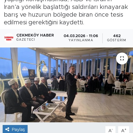
İran’a yönelik başlattığı saldırıları kınayarak
barış ve huzurun bölgede biran önce tesis
edilmesi gerektiğini kaydetti.
ÇEKMEKÖY HABER
04.03.2026 - 11:06
462
GAZETECI
YAYINLANMA
GÖSTERIM
Paylaş
-
+
A
A