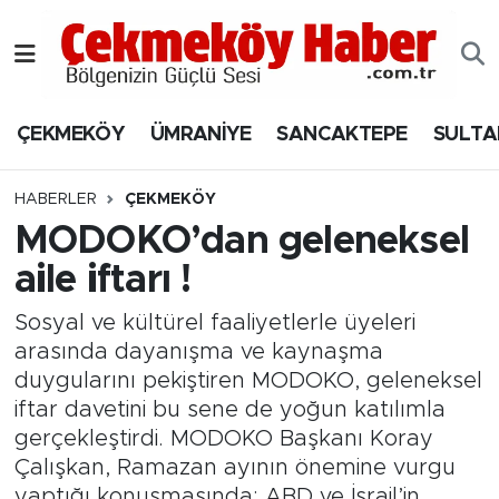
Nöbetçi Eczaneler
ÇEKMEKÖY
ÜMRANİYE
SANCAKTEPE
SULTA
Hava Durumu
Namaz Vakitleri
HABERLER
ÇEKMEKÖY
MODOKO’dan geleneksel
Trafik Durumu
aile iftarı !
Süper Lig Puan Durumu ve Fikstür
Sosyal ve kültürel faaliyetlerle üyeleri
arasında dayanışma ve kaynaşma
Tüm Manşetler
duygularını pekiştiren MODOKO, geleneksel
iftar davetini bu sene de yoğun katılımla
Son Dakika Haberleri
gerçekleştirdi. MODOKO Başkanı Koray
Çalışkan, Ramazan ayının önemine vurgu
Haber Arşivi
yaptığı konuşmasında; ABD ve İsrail’in