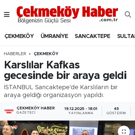
Nöbetçi Eczaneler
ÇEKMEKÖY
ÜMRANİYE
SANCAKTEPE
SULTA
Hava Durumu
Namaz Vakitleri
HABERLER
ÇEKMEKÖY
Karslılar Kafkas
Trafik Durumu
gecesinde bir araya geldi
Süper Lig Puan Durumu ve Fikstür
İSTANBUL Sancaktepe'de Karslıların bir
araya geldiği organizasyon yapıldı.
Tüm Manşetler
ÇEKMEKÖY HABER
19.12.2025 - 18:01
45
GAZETECI
YAYINLANMA
GÖSTERIM
Son Dakika Haberleri
Haber Arşivi