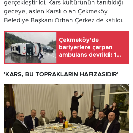
gerçekleştirildi. Kars kültürünün tanıtıldığı
geceye, aslen Karslı olan Çekmeköy
Belediye Başkanı Orhan Çerkez de katıldı.
Çekmeköy’de
bariyerlere çarpan
ambulans devrildi: 1
yaralı
'KARS, BU TOPRAKLARIN HAFIZASIDIR'