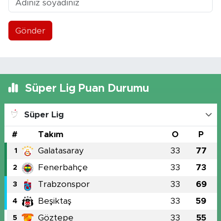
Gönder
Süper Lig Puan Durumu
Süper Lig
#
Takım
O
P
Galatasaray
33
77
1
Fenerbahçe
33
73
2
Trabzonspor
33
69
3
Beşiktaş
33
59
4
Göztepe
33
55
5