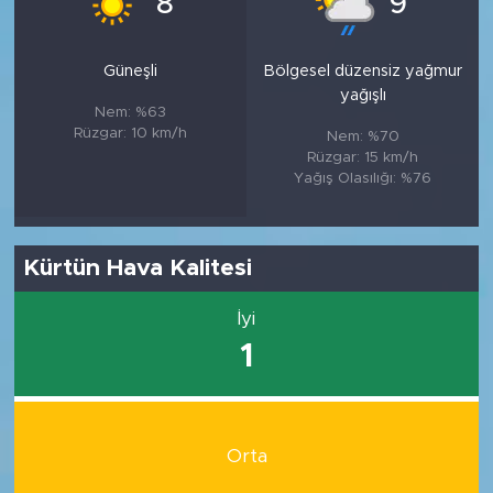
8
9
Güneşli
Bölgesel düzensiz yağmur
yağışlı
Nem: %63
Rüzgar: 10 km/h
Nem: %70
Rüzgar: 15 km/h
Yağış Olasılığı: %76
Kürtün Hava Kalitesi
İyi
1
Orta