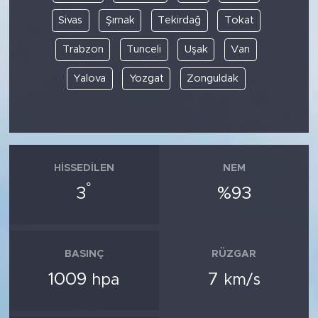
Sivas
Şırnak
Tekirdağ
Tokat
Trabzon
Tunceli
Uşak
Van
Yalova
Yozgat
Zonguldak
HISSEDILEN
NEM
°
3
%93
BASINÇ
RÜZGAR
1009
7
hpa
km/s