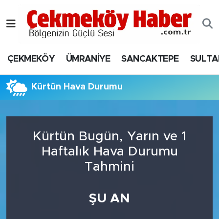
Nöbetçi Eczaneler
ÇEKMEKÖY
ÜMRANİYE
SANCAKTEPE
SULTA
Hava Durumu
Namaz Vakitleri
Kürtün Hava Durumu
Trafik Durumu
Kürtün Bugün, Yarın ve 1
Süper Lig Puan Durumu ve Fikstür
Haftalık Hava Durumu
Tüm Manşetler
Tahmini
Son Dakika Haberleri
ŞU AN
Haber Arşivi