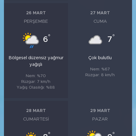
26 MART
27 MART
PERŞEMBE
CUMA
°
°
6
7
Bölgesel düzensiz yağmur
Çok bulutlu
yağışlı
Nem: %67
Rüzgar: 8 km/h
Nem: %70
Rüzgar: 7 km/h
Yağış Olasılığı: %88
28 MART
29 MART
CUMARTESI
PAZAR
°
°