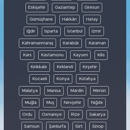
Eskişehir
Gaziantep
Giresun
Gümüşhane
Hakkâri
Hatay
Iğdır
Isparta
İstanbul
İzmir
Kahramanmaraş
Karabük
Karaman
Kars
Kastamonu
Kayseri
Kilis
Kırıkkale
Kırklareli
Kırşehir
Kocaeli
Konya
Kütahya
Malatya
Manisa
Mardin
Mersin
Muğla
Muş
Nevşehir
Niğde
Ordu
Osmaniye
Rize
Sakarya
Samsun
Şanlıurfa
Siirt
Sinop