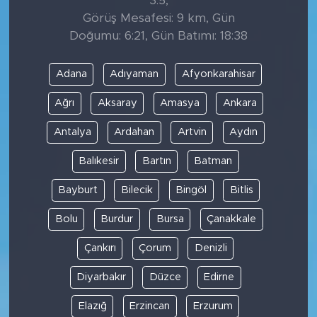
3.5,
Görüş Mesafesi: 9 km, Gün
Doğumu: 6:21, Gün Batımı: 18:38
Adana
Adıyaman
Afyonkarahisar
Ağrı
Aksaray
Amasya
Ankara
Antalya
Ardahan
Artvin
Aydın
Balıkesir
Bartın
Batman
Bayburt
Bilecik
Bingöl
Bitlis
Bolu
Burdur
Bursa
Çanakkale
Çankırı
Çorum
Denizli
Diyarbakır
Düzce
Edirne
Elazığ
Erzincan
Erzurum