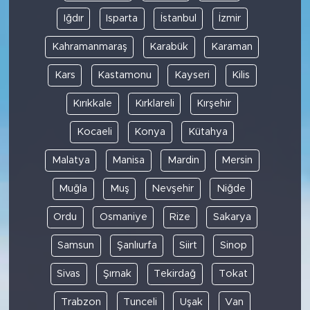
Iğdır
Isparta
İstanbul
İzmir
Kahramanmaraş
Karabük
Karaman
Kars
Kastamonu
Kayseri
Kilis
Kırıkkale
Kırklareli
Kırşehir
Kocaeli
Konya
Kütahya
Malatya
Manisa
Mardin
Mersin
Muğla
Muş
Nevşehir
Niğde
Ordu
Osmaniye
Rize
Sakarya
Samsun
Şanlıurfa
Siirt
Sinop
Sivas
Şırnak
Tekirdağ
Tokat
Trabzon
Tunceli
Uşak
Van