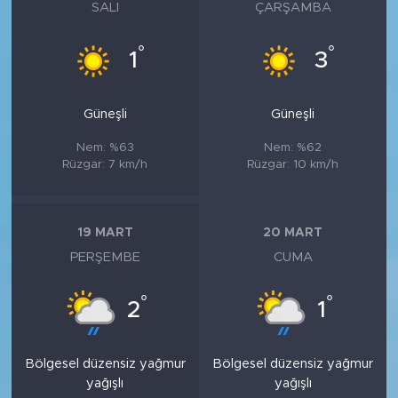
SALI
ÇARŞAMBA
°
°
1
3
Güneşli
Güneşli
Nem: %63
Nem: %62
Rüzgar: 7 km/h
Rüzgar: 10 km/h
19 MART
20 MART
PERŞEMBE
CUMA
°
°
2
1
Bölgesel düzensiz yağmur
Bölgesel düzensiz yağmur
yağışlı
yağışlı