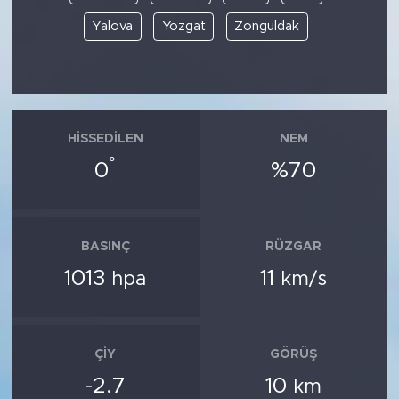
Yalova
Yozgat
Zonguldak
HISSEDILEN
NEM
°
0
%70
BASINÇ
RÜZGAR
1013
11
hpa
km/s
ÇIY
GÖRÜŞ
-2.7
10
km