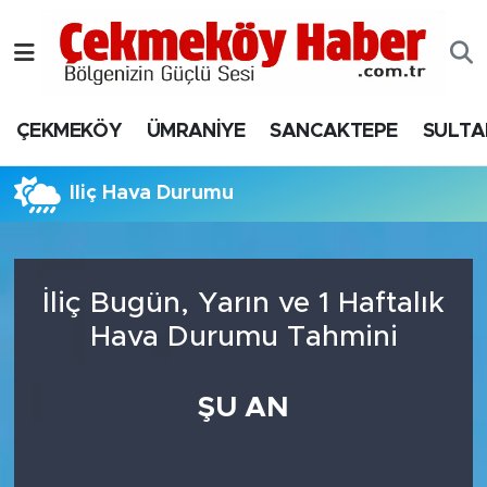
Nöbetçi Eczaneler
ÇEKMEKÖY
ÜMRANİYE
SANCAKTEPE
SULTA
Hava Durumu
Namaz Vakitleri
İliç Hava Durumu
Trafik Durumu
İliç Bugün, Yarın ve 1 Haftalık
Süper Lig Puan Durumu ve Fikstür
Hava Durumu Tahmini
Tüm Manşetler
ŞU AN
Son Dakika Haberleri
Haber Arşivi