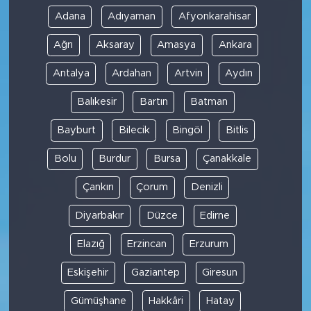
Adana
Adıyaman
Afyonkarahisar
Ağrı
Aksaray
Amasya
Ankara
Antalya
Ardahan
Artvin
Aydın
Balıkesir
Bartın
Batman
Bayburt
Bilecik
Bingöl
Bitlis
Bolu
Burdur
Bursa
Çanakkale
Çankırı
Çorum
Denizli
Diyarbakır
Düzce
Edirne
Elazığ
Erzincan
Erzurum
Eskişehir
Gaziantep
Giresun
Gümüşhane
Hakkâri
Hatay