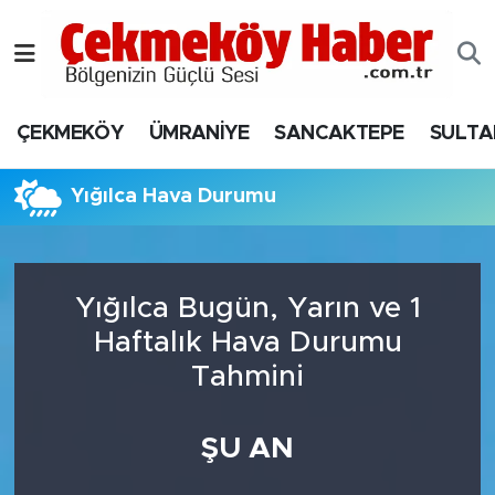
Nöbetçi Eczaneler
ÇEKMEKÖY
ÜMRANİYE
SANCAKTEPE
SULTA
Hava Durumu
Namaz Vakitleri
Yığılca Hava Durumu
Trafik Durumu
Yığılca Bugün, Yarın ve 1
Süper Lig Puan Durumu ve Fikstür
Haftalık Hava Durumu
Tüm Manşetler
Tahmini
Son Dakika Haberleri
ŞU AN
Haber Arşivi