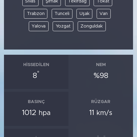
Sivas
Şırnak
Tekirdağ
Tokat
Trabzon
Tunceli
Uşak
Van
Yalova
Yozgat
Zonguldak
HISSEDILEN
NEM
°
8
%98
BASINÇ
RÜZGAR
1012
11
hpa
km/s