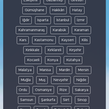
Eskişehir
Gaziantep
Giresun
Gümüşhane
Hakkâri
Hatay
Iğdır
Isparta
İstanbul
İzmir
Kahramanmaraş
Karabük
Karaman
Kars
Kastamonu
Kayseri
Kilis
Kırıkkale
Kırklareli
Kırşehir
Kocaeli
Konya
Kütahya
Malatya
Manisa
Mardin
Mersin
Muğla
Muş
Nevşehir
Niğde
Ordu
Osmaniye
Rize
Sakarya
Samsun
Şanlıurfa
Siirt
Sinop