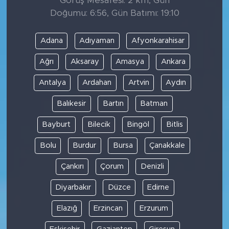
Görüş Mesafesi: 2 km, Gün
Doğumu: 6:56, Gün Batımı: 19:10
Adana
Adıyaman
Afyonkarahisar
Ağrı
Aksaray
Amasya
Ankara
Antalya
Ardahan
Artvin
Aydın
Balıkesir
Bartın
Batman
Bayburt
Bilecik
Bingöl
Bitlis
Bolu
Burdur
Bursa
Çanakkale
Çankırı
Çorum
Denizli
Diyarbakır
Düzce
Edirne
Elazığ
Erzincan
Erzurum