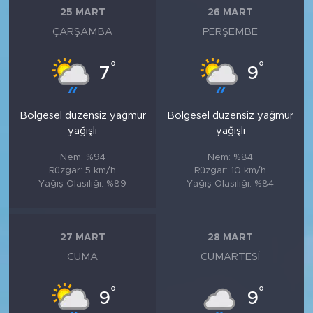
25 MART
26 MART
ÇARŞAMBA
PERŞEMBE
°
°
7
9
Bölgesel düzensiz yağmur
Bölgesel düzensiz yağmur
yağışlı
yağışlı
Nem: %94
Nem: %84
Rüzgar: 5 km/h
Rüzgar: 10 km/h
Yağış Olasılığı: %89
Yağış Olasılığı: %84
27 MART
28 MART
CUMA
CUMARTESI
°
°
9
9