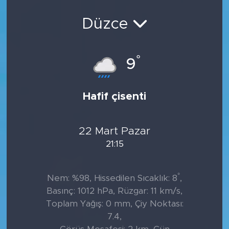
Düzce
°
9
Hafif çisenti
22 Mart Pazar
21:15
°
Nem: %98, Hissedilen Sıcaklık: 8
,
Basınç: 1012 hPa, Rüzgar: 11 km/s,
Toplam Yağış: 0 mm, Çiy Noktası:
7.4,