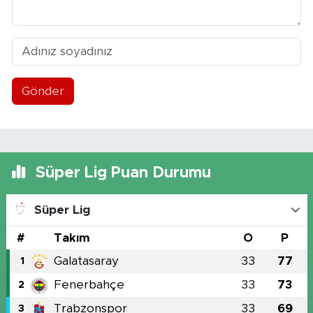
Gönder
Süper Lig Puan Durumu
Süper Lig
#
Takım
O
P
Galatasaray
33
77
1
Fenerbahçe
33
73
2
Trabzonspor
33
69
3