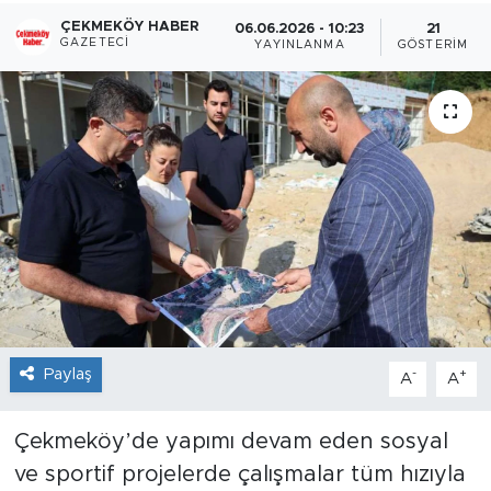
ÇEKMEKÖY HABER
06.06.2026 - 10:23
21
GAZETECI
YAYINLANMA
GÖSTERIM
Paylaş
-
+
A
A
Çekmeköy’de yapımı devam eden sosyal
ve sportif projelerde çalışmalar tüm hızıyla