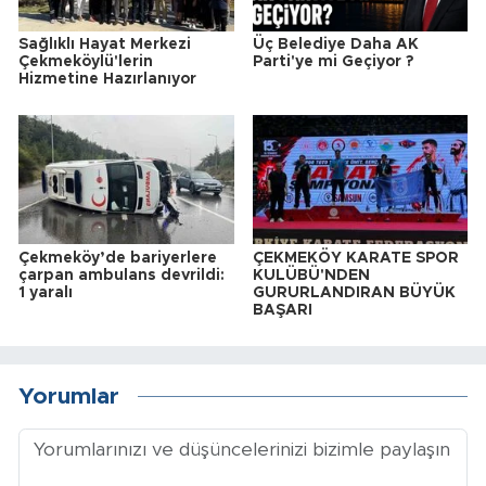
Sağlıklı Hayat Merkezi
Üç Belediye Daha AK
Çekmeköylü'lerin
Parti'ye mi Geçiyor ?
Hizmetine Hazırlanıyor
Çekmeköy’de bariyerlere
ÇEKMEKÖY KARATE SPOR
çarpan ambulans devrildi:
KULÜBÜ'NDEN
1 yaralı
GURURLANDIRAN BÜYÜK
BAŞARI
Yorumlar