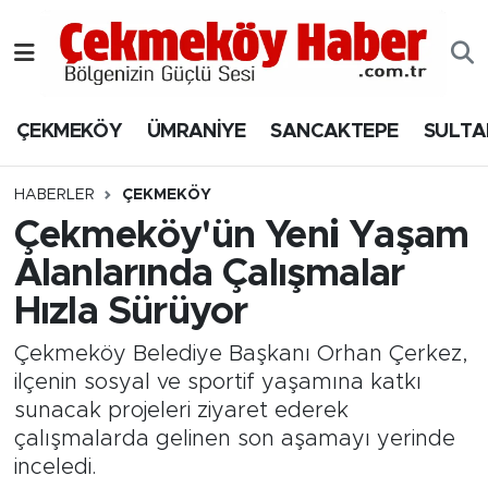
Nöbetçi Eczaneler
ÇEKMEKÖY
ÜMRANİYE
SANCAKTEPE
SULTA
Hava Durumu
Namaz Vakitleri
HABERLER
ÇEKMEKÖY
Çekmeköy'ün Yeni Yaşam
Trafik Durumu
Alanlarında Çalışmalar
Hızla Sürüyor
Süper Lig Puan Durumu ve Fikstür
Çekmeköy Belediye Başkanı Orhan Çerkez,
Tüm Manşetler
ilçenin sosyal ve sportif yaşamına katkı
sunacak projeleri ziyaret ederek
Son Dakika Haberleri
çalışmalarda gelinen son aşamayı yerinde
inceledi.
Haber Arşivi