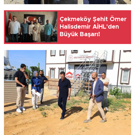
Çekmeköy Şehit Ömer
Halisdemir AİHL'den
Büyük Başarı!