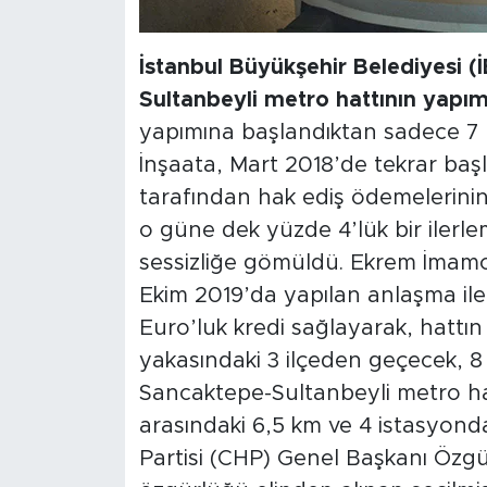
İstanbul Büyükşehir Belediyesi
Sultanbeyli metro hattının yapım
yapımına başlandıktan sadece 7 
İnşaata, Mart 2018’de tekrar baş
tarafından hak ediş ödemelerinin
o güne dek yüzde 4’lük bir ilerl
sessizliğe gömüldü. Ekrem İmamo
Ekim 2019’da yapılan anlaşma il
Euro’luk kredi sağlayarak, hattı
yakasındaki 3 ilçeden geçecek, 8
Sancaktepe-Sultanbeyli metro h
arasındaki 6,5 km ve 4 istasyond
Partisi (CHP) Genel Başkanı Özgür 