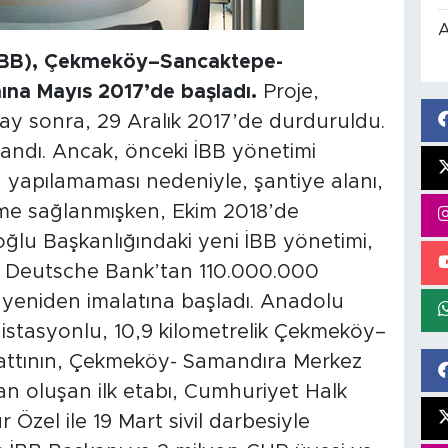
A
 (İBB), Çekmeköy–Sancaktepe-
ına Mayıs 2017’de başladı.
Proje,
ay sonra, 29 Aralık 2017’de durduruldu.
landı. Ancak, önceki İBB yönetimi
 yapılamaması nedeniyle, şantiye alanı,
eme sağlanmışken, Ekim 2018’de
ğlu Başkanlığındaki yeni İBB yönetimi,
e Deutsche Bank’tan 110.000.000
n yeniden imalatına başladı. Anadolu
 istasyonlu, 10,9 kilometrelik Çekmeköy–
attının, Çekmeköy- Samandıra Merkez
an oluşan ilk etabı, Cumhuriyet Halk
Özel ile 19 Mart sivil darbesiyle