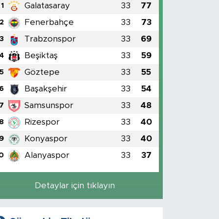
Galatasaray
33
77
1
Fenerbahçe
33
73
2
Trabzonspor
33
69
3
Beşiktaş
33
59
4
Göztepe
33
55
5
Başakşehir
33
54
6
Samsunspor
33
48
7
Rizespor
33
40
8
Konyaspor
33
40
9
Alanyaspor
33
37
0
Detaylar için tıklayın