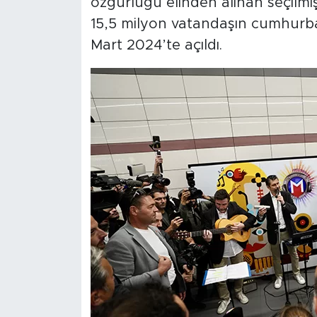
özgürlüğü elinden alınan seçilmi
15,5 milyon vatandaşın cumhurba
Mart 2024’te açıldı.