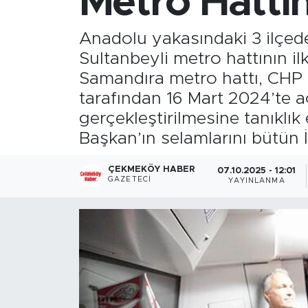
Metro Hattı
Anadolu yakasındaki 3 ilçed
Sultanbeyli metro hattının i
Samandıra metro hattı, CHP
tarafından 16 Mart 2024’te aç
gerçekleştirilmesine tanıklı
Başkan’ın selamlarını bütün İ
ÇEKMEKÖY HABER
07.10.2025 - 12:01
GAZETECI
YAYINLANMA