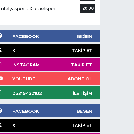
ntalyaspor - Kocaelispor
20:00
FACEBOOK
BEĞEN
X
TAKIP ET
INSTAGRAM
TAKIP ET
YOUTUBE
ABONE OL
05319432102
İLETIŞIM
FACEBOOK
BEĞEN
X
TAKIP ET