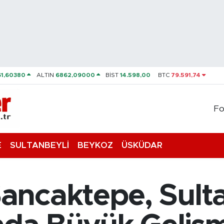
61,60380
ALTIN
6862,09000
BİST
14.598,00
BTC
79.591,74
Fo
E
SULTANBEYLİ
BEYKOZ
ÜSKÜDAR
ncaktepe, Sulta