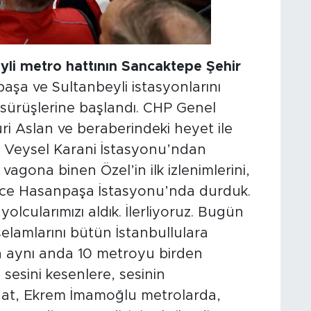
i metro hattının Sancaktepe Şehir
şa ve Sultanbeyli istasyonlarını
 sürüşlerine başlandı. CHP Genel
ri Aslan ve beraberindeki heyet ile
ti. Veysel Karani İstasyonu’ndan
agona binen Özel’in ilk izlenimlerini,
ce Hasanpaşa İstasyonu’nda durduk.
olcularımızı aldık. İlerliyoruz. Bugün
elamlarını bütün İstanbullulara
’a aynı anda 10 metroyu birden
esini kesenlere, sesinin
nat, Ekrem İmamoğlu metrolarda,