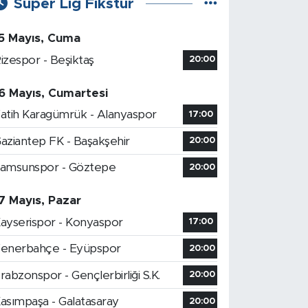
Süper Lig Fikstür
5 Mayıs, Cuma
izespor - Beşiktaş
20:00
6 Mayıs, Cumartesi
atih Karagümrük - Alanyaspor
17:00
aziantep FK - Başakşehir
20:00
amsunspor - Göztepe
20:00
7 Mayıs, Pazar
ayserispor - Konyaspor
17:00
enerbahçe - Eyüpspor
20:00
rabzonspor - Gençlerbirliği S.K.
20:00
asımpaşa - Galatasaray
20:00