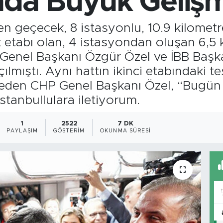
nda Büyük Geliş
en geçecek, 8 istasyonlu, 10.9 kilome
lk etabı olan, 4 istasyondan oluşan 6,5
 Genel Başkanı Özgür Özel ve İBB Baş
ılmıştı. Aynı hattın ikinci etabındaki 
k eden CHP Genel Başkanı Özel, “Bugün
stanbullulara iletiyorum.
1
2522
7 DK
PAYLAŞIM
GÖSTERIM
OKUNMA SÜRESI