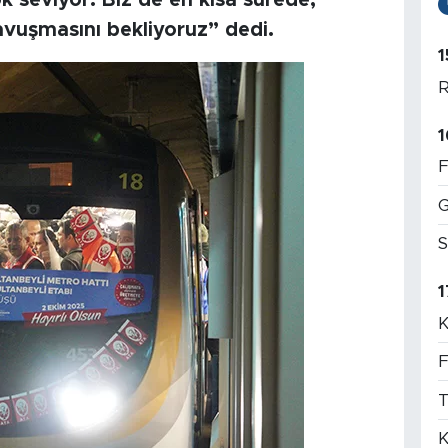
ok seviyor. Biz de en kısa sürede,
kavuşmasını bekliyoruz” dedi.
1
R
1
F
G
S
1
K
F
T
K