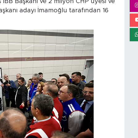
ş İBB Başkanı ve 2 milyon CHP üyesi ve
şkanı adayı İmamoğlu tarafından 16