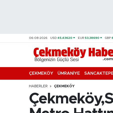
Nöbetçi Eczaneler
Hava Durumu
06-08-2026
USD
45,43620
EUR
53,38690
GBP
Namaz Vakitleri
Trafik Durumu
Süper Lig Puan Durumu ve Fikstür
ÇEKMEKÖY
ÜMRANİYE
SANCAKTEP
Tüm Manşetler
HABERLER
ÇEKMEKÖY
Çekmeköy,Sa
Son Dakika Haberleri
Haber Arşivi