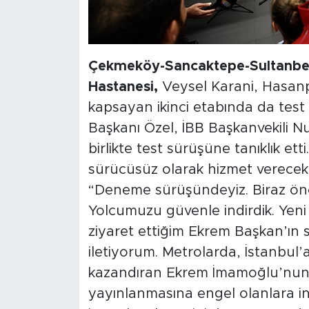
Çekmeköy-Sancaktepe-Sultanbeyl
Hastanesi,
Veysel Karani, Hasanpa
kapsayan ikinci etabında da test
Başkanı Özel, İBB Başkanvekili Nu
birlikte test sürüşüne tanıklık et
sürücüsüz olarak hizmet verecek v
“Deneme sürüşündeyiz. Biraz ön
Yolcumuzu güvenle indirdik. Yeni y
ziyaret ettiğim Ekrem Başkan’ın s
iletiyorum. Metrolarda, İstanbul
kazandıran Ekrem İmamoğlu’nun s
yayınlanmasına engel olanlara i