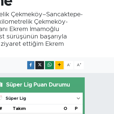
me
trelik Çekmeköy–Sancaktepe-
 kilometrelik Çekmeköy-
kanı Ekrem İmamoğlu
test sürüşünün başarıyla
 ziyaret ettiğim Ekrem
-
+
A
A
Süper Lig Puan Durumu
Süper Lig
#
Takım
O
P