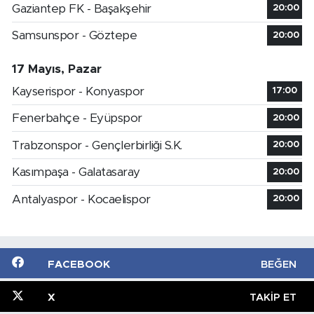
Gaziantep FK - Başakşehir
20:00
Samsunspor - Göztepe
20:00
17 Mayıs, Pazar
Kayserispor - Konyaspor
17:00
Fenerbahçe - Eyüpspor
20:00
Trabzonspor - Gençlerbirliği S.K.
20:00
Kasımpaşa - Galatasaray
20:00
Antalyaspor - Kocaelispor
20:00
FACEBOOK
BEĞEN
X
TAKIP ET