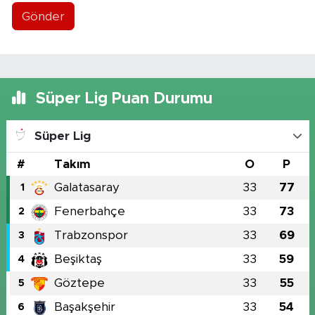
Gönder
Süper Lig Puan Durumu
Süper Lig
#
Takım
O
P
Galatasaray
33
77
1
Fenerbahçe
33
73
2
Trabzonspor
33
69
3
Beşiktaş
33
59
4
Göztepe
33
55
5
Başakşehir
33
54
6