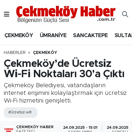
Nöbetçi Eczaneler
ÇEKMEKÖY
ÜMRANİYE
SANCAKTEPE
SULTA
Hava Durumu
Namaz Vakitleri
HABERLER
ÇEKMEKÖY
Çekmeköy’de Ücretsiz
Trafik Durumu
Wi-Fi Noktaları 30’a Çıktı
Süper Lig Puan Durumu ve Fikstür
Çekmeköy Belediyesi, vatandaşların
internet erişimini kolaylaştırmak için ücretsiz
Tüm Manşetler
Wi-Fi hizmetini genişletti.
Son Dakika Haberleri
#Ücretsiz wifi
Haber Arşivi
ÇEKMEKÖY HABER
24.09.2025 - 15:01
24.09.2025 -
GAZETECI