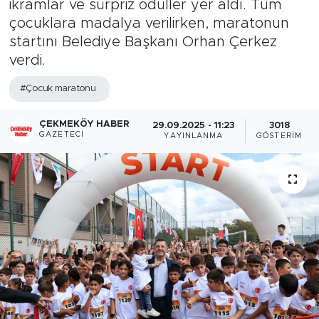
ikramlar ve sürpriz ödüller yer aldı. Tüm
çocuklara madalya verilirken, maratonun
startını Belediye Başkanı Orhan Çerkez
verdi.
#Çocuk maratonu
ÇEKMEKÖY HABER
29.09.2025 - 11:23
3018
GAZETECI
YAYINLANMA
GÖSTERIM