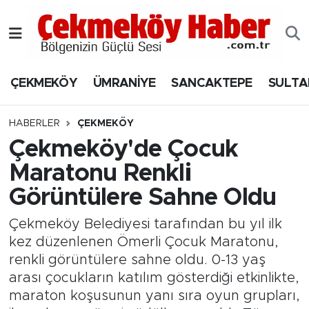
Nöbetçi Eczaneler
ÇEKMEKÖY
ÜMRANİYE
SANCAKTEPE
SULTA
Hava Durumu
Namaz Vakitleri
HABERLER
ÇEKMEKÖY
Çekmeköy'de Çocuk
Trafik Durumu
Maratonu Renkli
Görüntülere Sahne Oldu
Süper Lig Puan Durumu ve Fikstür
Çekmeköy Belediyesi tarafından bu yıl ilk
Tüm Manşetler
kez düzenlenen Ömerli Çocuk Maratonu,
renkli görüntülere sahne oldu. 0-13 yaş
Son Dakika Haberleri
arası çocukların katılım gösterdiği etkinlikte,
maraton koşusunun yanı sıra oyun grupları,
Haber Arşivi