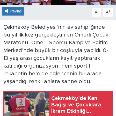
Paylaş
-
+
A
A
Çekmeköy Belediyesi’nin ev sahipliğinde
bu yıl ilk kez gerçekleştirilen Ömerli Çocuk
Maratonu, Ömerli Sporcu Kamp ve Eğitim
Merkezi'nde büyük bir coşkuyla yapıldı. 0-
13 yaş arası çocukların kayıt yaptırarak
katıldığı organizasyon, hem sportif
rekabetin hem de eğlencenin bir arada
yaşandığı renkli anlara sahne oldu.
Çekmeköy’de Kan
Bağışı ve Çocuklara
İkram Etkinliği