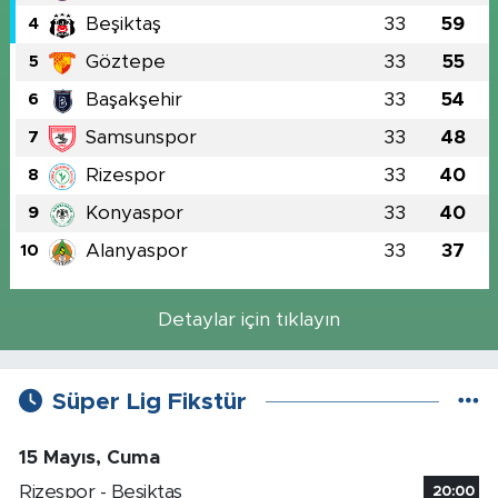
Beşiktaş
33
59
4
Göztepe
33
55
5
Başakşehir
33
54
6
Samsunspor
33
48
7
Rizespor
33
40
8
Konyaspor
33
40
9
Alanyaspor
33
37
10
Detaylar için tıklayın
Süper Lig Fikstür
15 Mayıs, Cuma
Rizespor - Beşiktaş
20:00