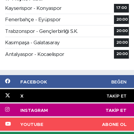
Kayserispor - Konyaspor
17:00
Fenerbahçe - Eyüpspor
20:00
Trabzonspor - Gençlerbirliği S.K.
20:00
Kasımpaşa - Galatasaray
20:00
Antalyaspor - Kocaelispor
20:00
FACEBOOK
BEĞEN
X
TAKIP ET
INSTAGRAM
TAKIP ET
YOUTUBE
ABONE OL