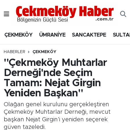
Nöbetçi Eczaneler
ÇEKMEKÖY
ÜMRANİYE
SANCAKTEPE
SULTA
Hava Durumu
Namaz Vakitleri
HABERLER
ÇEKMEKÖY
"Çekmeköy Muhtarlar
Trafik Durumu
Derneği'nde Seçim
Tamam: Nejat Girgin
Süper Lig Puan Durumu ve Fikstür
Yeniden Başkan"
Tüm Manşetler
Olağan genel kurulunu gerçekleştiren
Son Dakika Haberleri
Çekmeköy Muhtarlar Derneği, mevcut
başkan Nejat Girgin’i yeniden seçerek
Haber Arşivi
güven tazeledi.