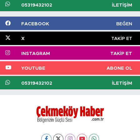
05319432102
İLETIŞIM
FACEBOOK
BEĞEN
X
TAKIP ET
INSTAGRAM
TAKIP ET
YOUTUBE
ABONE OL
05319432102
İLETIŞIM