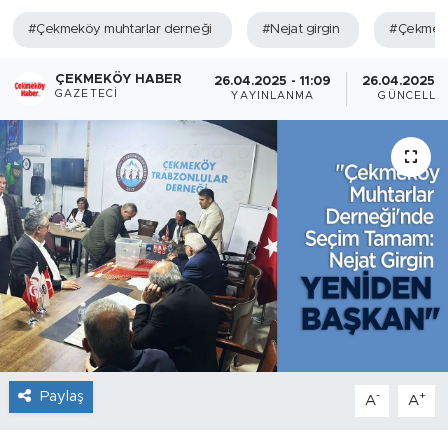
#Çekmeköy muhtarlar derneği
#Nejat girgin
#Çekmekö
ÇEKMEKÖY HABER
26.04.2025 - 11:09
26.04.2025 - 
GAZETECI
YAYINLANMA
GÜNCELLE
Paylaş
-
+
A
A