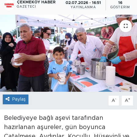
ÇEKMEKÖY HABER
02.07.2026 - 16:51
16
GAZETECI
YAYINLANMA
GÖSTERIM
Paylaş
-
+
A
A
Belediyeye bağlı aşevi tarafından
hazırlanan aşureler, gün boyunca
Çatalmeşe, Aydınlar, Koçullu, Hüseyinli ve