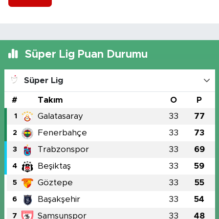
Süper Lig Puan Durumu
Süper Lig
#
Takım
O
P
Galatasaray
33
77
1
Fenerbahçe
33
73
2
Trabzonspor
33
69
3
Beşiktaş
33
59
4
Göztepe
33
55
5
Başakşehir
33
54
6
Samsunspor
33
48
7