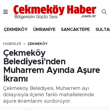
Nöbetçi Eczaneler
ÇEKMEKÖY
ÜMRANİYE
SANCAKTEPE
SULTA
Hava Durumu
Namaz Vakitleri
HABERLER
ÇEKMEKÖY
Çekmeköy
Trafik Durumu
Belediyesi'nden
Muharrem Ayında Aşure
Süper Lig Puan Durumu ve Fikstür
İkramı
Tüm Manşetler
Çekmeköy Belediyesi, Muharrem ayı
Son Dakika Haberleri
dolayısıyla ilçenin farklı mahallelerinde
aşure ikramlarını sürdürüyor.
Haber Arşivi