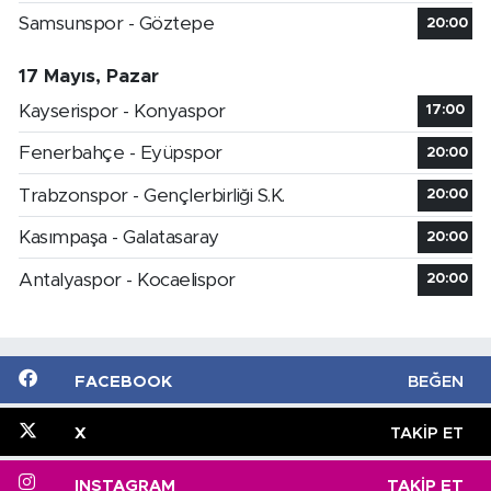
Samsunspor - Göztepe
20:00
17 Mayıs, Pazar
Kayserispor - Konyaspor
17:00
Fenerbahçe - Eyüpspor
20:00
Trabzonspor - Gençlerbirliği S.K.
20:00
Kasımpaşa - Galatasaray
20:00
Antalyaspor - Kocaelispor
20:00
FACEBOOK
BEĞEN
X
TAKIP ET
INSTAGRAM
TAKIP ET