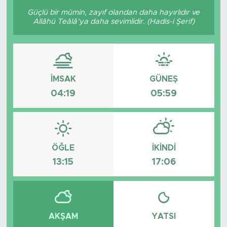
Güçlü bir mümin, zayıf olandan daha hayırlıdır ve
Allâhü Teâlâ’ya daha sevimlidir. (Hadis-i Şerif)
İMSAK
GÜNEŞ
04:19
05:59
ÖĞLE
İKINDI
13:15
17:06
AKŞAM
YATSI