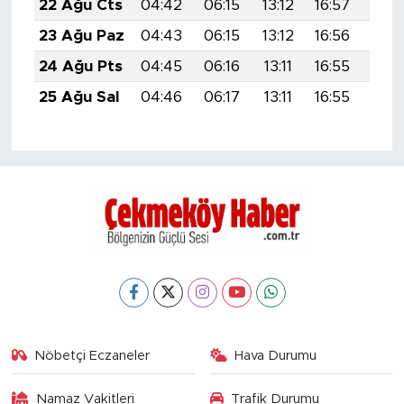
22 Ağu Cts
04:42
06:15
13:12
16:57
19:5
23 Ağu Paz
04:43
06:15
13:12
16:56
19:5
24 Ağu Pts
04:45
06:16
13:11
16:55
19:5
25 Ağu Sal
04:46
06:17
13:11
16:55
19:5
Nöbetçi Eczaneler
Hava Durumu
Namaz Vakitleri
Trafik Durumu