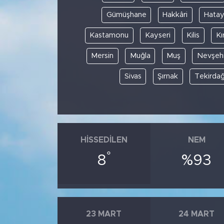
Gümüşhane
Hakkâri
Hata
Kastamonu
Kayseri
Kilis
Kı
Mersin
Muğla
Muş
Nevşehi
Sivas
Şırnak
Tekirda
HISSEDILEN
NEM
°
8
%93
23 MART
24 MART