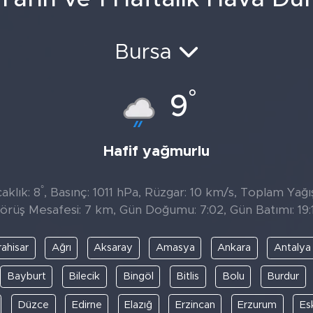
Bursa
°
9
Hafif yağmurlu
°
aklık: 8
, Basınç: 1011 hPa, Rüzgar: 10 km/s, Toplam Yağıs
örüş Mesafesi: 7 km, Gün Doğumu: 7:02, Gün Batımı: 19:
ahisar
Ağrı
Aksaray
Amasya
Ankara
Antalya
Bayburt
Bilecik
Bingöl
Bitlis
Bolu
Burdur
Düzce
Edirne
Elazığ
Erzincan
Erzurum
Es