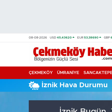
Nöbetçi Eczaneler
Hava Durumu
08-08-2026
USD
45,43620
EUR
53,38690
GBP
Namaz Vakitleri
Trafik Durumu
Süper Lig Puan Durumu ve Fikstür
ÇEKMEKÖY
ÜMRANİYE
SANCAKTEP
Tüm Manşetler
İznik Hava Durumu
Son Dakika Haberleri
Haber Arşivi
İznik Bugün,