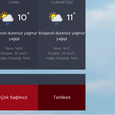
CUMA
CUMARTESI
°
°
10
11
esel düzensiz yağmur
Bölgesel düzensiz yağmur
yağışlı
yağışlı
Nem: %69
Nem: %61
Rüzgar: 35 km/h
Rüzgar: 25 km/h
ağış Olasılığı: %86
Yağış Olasılığı: %85
Çok Sağlıksız
Tehlikeli