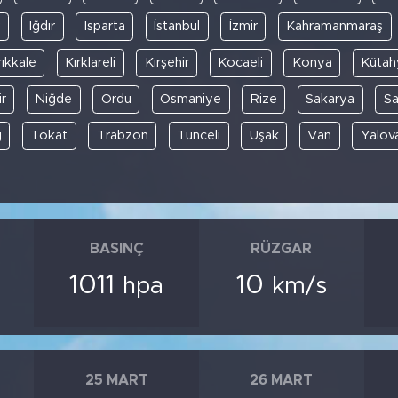
y
Iğdır
Isparta
İstanbul
İzmir
Kahramanmaraş
rıkkale
Kırklareli
Kırşehir
Kocaeli
Konya
Kütah
r
Niğde
Ordu
Osmaniye
Rize
Sakarya
S
ğ
Tokat
Trabzon
Tunceli
Uşak
Van
Yalov
BASINÇ
RÜZGAR
1011
10
hpa
km/s
25 MART
26 MART