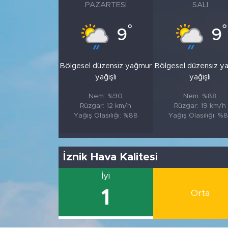
PAZARTESI
SALI
°
°
9
9
Bölgesel düzensiz yağmur
Bölgesel düzensiz y
yağışlı
yağışlı
Nem: %90
Nem: %88
Rüzgar: 12 km/h
Rüzgar: 19 km/h
Yağış Olasılığı: %88
Yağış Olasılığı: %
İznik Hava Kalitesi
İyi
1
Orta