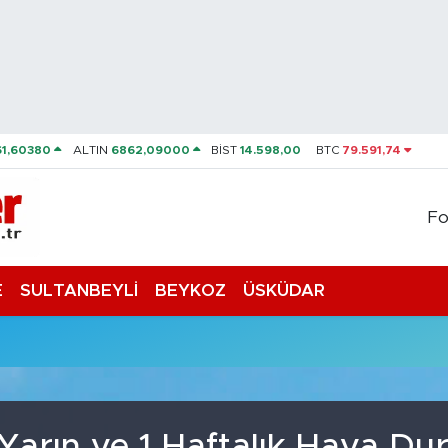
61,60380
ALTIN
6862,09000
BİST
14.598,00
BTC
79.591,74
Fo
E
SULTANBEYLİ
BEYKOZ
ÜSKÜDAR
 Yarın ve 1 Haftalık Hava D