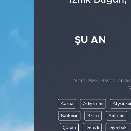
ŞU AN
Nem: %93, Hissedilen Sıc
G
Adana
Adıyaman
Afyonkar
Balıkesir
Bartın
Batman
Çorum
Denizli
Diyarbakır