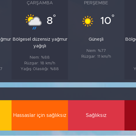
ÇARŞAMBA
PERŞEMBE
°
°
8
10
ağmur
Bölgesel düzensiz yağmur
Güneşli
Bölg
yağışlı
Nem: %77
Rüzgar: 11 km/h
Nem: %88
Rüzgar: 18 km/h
87
Yağış Olasılığı: %88
Y
Hassaslar için sağlıksız
Sağlıksız