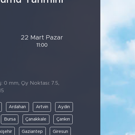
22 Mart Pazar
11:00
̧: 0 mm, Çiy Noktası: 7.5,
15
Ardahan
Artvin
Aydın
Bursa
Çanakkale
Çankırı
kişehir
Gaziantep
Giresun