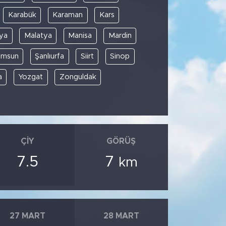
Karabük
Karaman
Kars
ya
Malatya
Manisa
Mardin
amsun
Şanlıurfa
Siirt
Sinop
a
Yozgat
Zonguldak
ÇIY
GÖRÜŞ
7.5
7
km
27 MART
28 MART