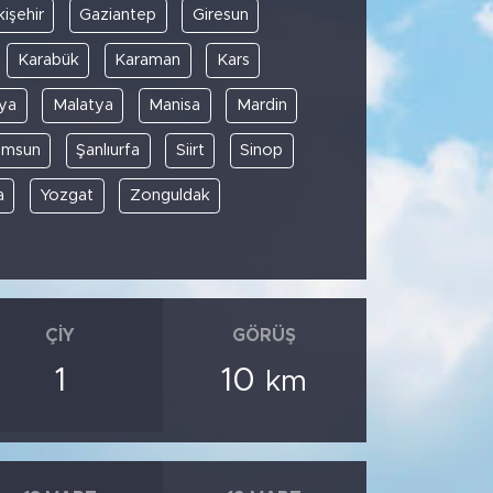
kişehir
Gaziantep
Giresun
Karabük
Karaman
Kars
ya
Malatya
Manisa
Mardin
amsun
Şanlıurfa
Siirt
Sinop
a
Yozgat
Zonguldak
ÇIY
GÖRÜŞ
1
10
km