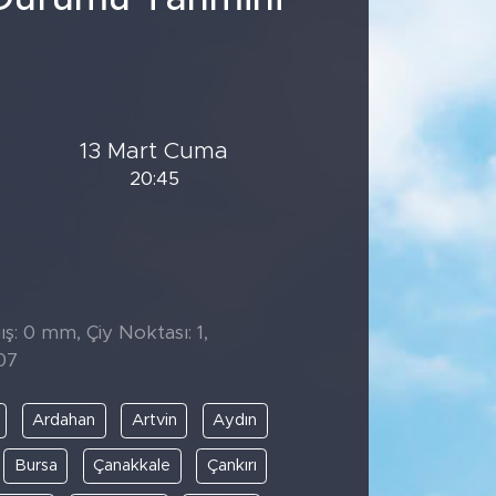
13 Mart Cuma
20:45
̧: 0 mm, Çiy Noktası: 1,
07
Ardahan
Artvin
Aydın
Bursa
Çanakkale
Çankırı