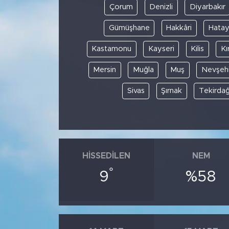
Çorum
Denizli
Diyarbakır
Gümüşhane
Hakkâri
Hata
Kastamonu
Kayseri
Kilis
Kı
Mersin
Muğla
Muş
Nevşehi
Sivas
Şırnak
Tekirda
HISSEDILEN
NEM
°
9
%58