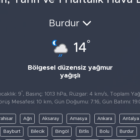
Burdur
°
14
Bölgesel düzensiz yağmur
yağışlı
°
caklık: 9
, Basınç: 1013 hPa, Rüzgar: 4 km/s, Toplam Yağıs
örüş Mesafesi: 10 km, Gün Doğumu: 7:16, Gün Batımı: 19:
ahisar
Ağrı
Aksaray
Amasya
Ankara
Antalya
Bayburt
Bilecik
Bingöl
Bitlis
Bolu
Burdur