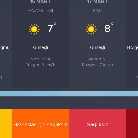
16 MART
17 MART
PAZARTESI
SALI
°
°
7
8
ağmur
Güneşli
Güneşli
Bölg
Nem: %54
Nem: %53
Rüzgar: 9 km/h
Rüzgar: 17 km/h
81
Y
Hassaslar için sağlıksız
Sağlıksız