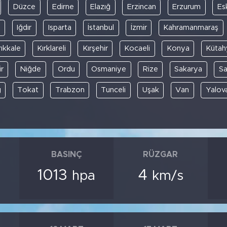
Düzce
Edirne
Elazığ
Erzincan
Erzurum
Es
y
Iğdır
Isparta
İstanbul
İzmir
Kahramanmaraş
rıkkale
Kırklareli
Kırşehir
Kocaeli
Konya
Kütah
r
Niğde
Ordu
Osmaniye
Rize
Sakarya
S
ğ
Tokat
Trabzon
Tunceli
Uşak
Van
Yalov
BASINÇ
RÜZGAR
1013
4
hpa
km/s