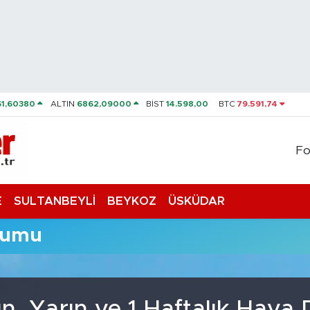
61,60380
ALTIN
6862,09000
BİST
14.598,00
BTC
79.591,74
Fo
E
SULTANBEYLİ
BEYKOZ
ÜSKÜDAR
rumu
n, Yarın ve 1 Haftalık Hav