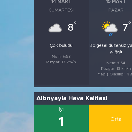
14 MART
15 MART
CUMARTESI
PAZAR
°
°
8
7
Çok bulutlu
Bölgesel düzensiz y
yağışlı
Nem: %53
Rüzgar: 17 km/h
Nem: %54
Rüzgar: 13 km/h
Yağış Olasılığı: %
Altınyayla Hava Kalitesi
İyi
1
Orta