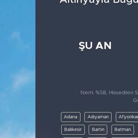
ŞU AN
Nem: %58, Hissedilen Sı
G
Adana
Adıyaman
Afyonkar
Balıkesir
Bartın
Batman