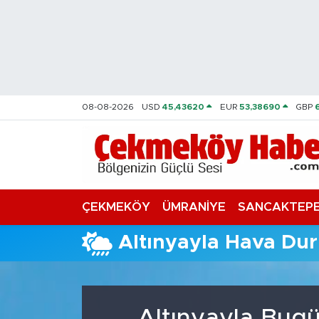
Nöbetçi Eczaneler
Hava Durumu
08-08-2026
USD
45,43620
EUR
53,38690
GBP
Namaz Vakitleri
Trafik Durumu
Süper Lig Puan Durumu ve Fikstür
ÇEKMEKÖY
ÜMRANİYE
SANCAKTEP
Tüm Manşetler
Altınyayla Hava Du
Son Dakika Haberleri
Haber Arşivi
Altınyayla Bugü