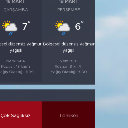
18 MART
19 MART
ÇARŞAMBA
PERŞEMBE
°
°
7
6
esel düzensiz yağmur
Bölgesel düzensiz yağmur
yağışlı
yağışlı
Nem: %64
Nem: %91
Rüzgar: 13 km/h
Rüzgar: 9 km/h
ağış Olasılığı: %89
Yağış Olasılığı: %80
Çok Sağlıksız
Tehlikeli