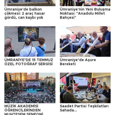
Ümraniye'de balkon
Ümraniye'nin Yeni Buluşma
çökmesi: 2 araç hasar
Noktası: "Anadolu Millet
gördü, can kaybı yok
Bahçesi"
ÜMRANİYE’DE 15 TEMMUZ
Ümraniye’de Aşure
ÖZEL FOTOĞRAF SERGİSİ
Bereketi
MÜZİK AKADEMİSİ
Saadet Partisi Teşkilatları
ÖĞRENCİLERİNDEN
Sahada...
MUHTEŞEM SENFONİ