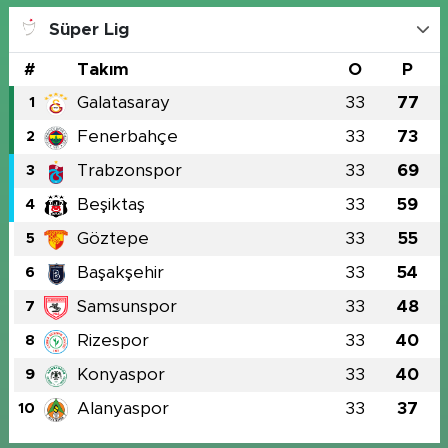
Süper Lig
#
Takım
O
P
Galatasaray
33
77
1
Fenerbahçe
33
73
2
Trabzonspor
33
69
3
Beşiktaş
33
59
4
Göztepe
33
55
5
Başakşehir
33
54
6
Samsunspor
33
48
7
Rizespor
33
40
8
Konyaspor
33
40
9
Alanyaspor
33
37
10