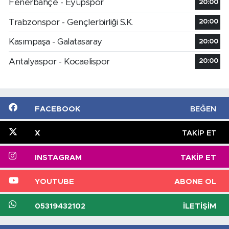
Fenerbahçe - Eyüpspor
20:00
Trabzonspor - Gençlerbirliği S.K.
20:00
Kasımpaşa - Galatasaray
20:00
Antalyaspor - Kocaelispor
20:00
FACEBOOK
BEĞEN
X
TAKIP ET
INSTAGRAM
TAKIP ET
YOUTUBE
ABONE OL
05319432102
İLETIŞIM