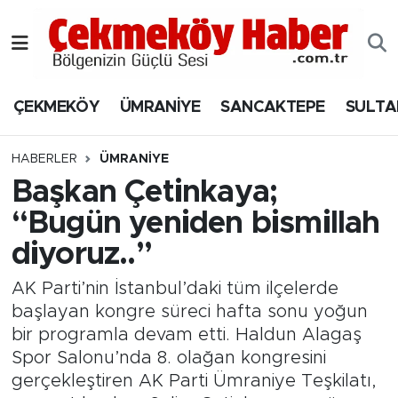
Nöbetçi Eczaneler
ÇEKMEKÖY
ÜMRANİYE
SANCAKTEPE
SULTA
Hava Durumu
Namaz Vakitleri
HABERLER
ÜMRANİYE
Başkan Çetinkaya;
Trafik Durumu
“Bugün yeniden bismillah
diyoruz..”
Süper Lig Puan Durumu ve Fikstür
AK Parti’nin İstanbul’daki tüm ilçelerde
Tüm Manşetler
başlayan kongre süreci hafta sonu yoğun
bir programla devam etti. Haldun Alagaş
Son Dakika Haberleri
Spor Salonu’nda 8. olağan kongresini
gerçekleştiren AK Parti Ümraniye Teşkilatı,
Haber Arşivi