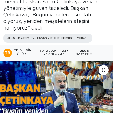
mevcut başkan Salim Çetinkaya ve yöne
yönetimiyle güven tazeledi. Başkan
Çetinkaya, “Bugün yeniden bismillah
diyoruz, yeniden meşalelerin ateşini
harlıyoruz” dedi.
#Başkan Çetinkaya Bugün yeniden bismillah diyoruz..
TE BILISIM
30.12.2024 - 12:37
2098
EDITÖR
YAYINLANMA
GÖSTERIM