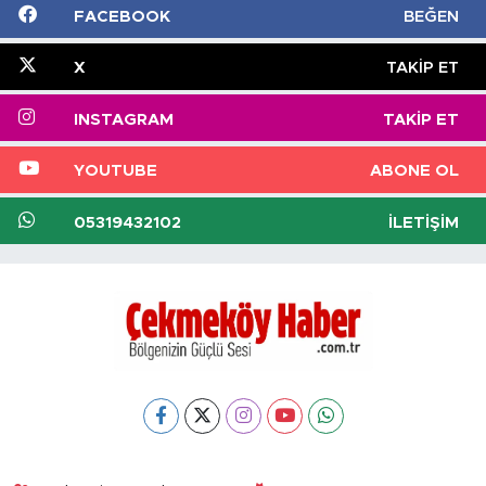
FACEBOOK
BEĞEN
X
TAKIP ET
INSTAGRAM
TAKIP ET
YOUTUBE
ABONE OL
05319432102
İLETIŞIM