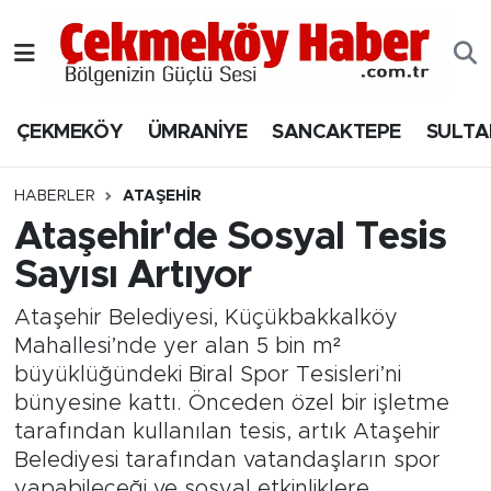
Nöbetçi Eczaneler
ÇEKMEKÖY
ÜMRANİYE
SANCAKTEPE
SULTA
Hava Durumu
Namaz Vakitleri
HABERLER
ATAŞEHİR
Ataşehir'de Sosyal Tesis
Trafik Durumu
Sayısı Artıyor
Süper Lig Puan Durumu ve Fikstür
Ataşehir Belediyesi, Küçükbakkalköy
Mahallesi’nde yer alan 5 bin m²
Tüm Manşetler
büyüklüğündeki Biral Spor Tesisleri’ni
bünyesine kattı. Önceden özel bir işletme
Son Dakika Haberleri
tarafından kullanılan tesis, artık Ataşehir
Belediyesi tarafından vatandaşların spor
Haber Arşivi
yapabileceği ve sosyal etkinliklere