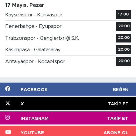
17 Mayıs, Pazar
Kayserispor - Konyaspor
17:00
Fenerbahçe - Eyüpspor
20:00
Trabzonspor - Gençlerbirliği S.K.
20:00
Kasımpaşa - Galatasaray
20:00
Antalyaspor - Kocaelispor
20:00
FACEBOOK
BEĞEN
X
TAKIP ET
INSTAGRAM
TAKIP ET
YOUTUBE
ABONE OL