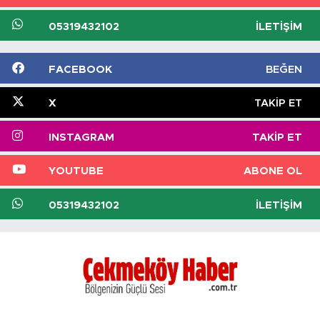
05319432102
İLETIŞIM
FACEBOOK
BEĞEN
X
TAKIP ET
INSTAGRAM
TAKIP ET
YOUTUBE
ABONE OL
05319432102
İLETIŞIM