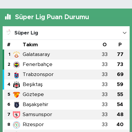
Süper Lig Puan Durumu
Süper Lig
#
Takım
O
P
Galatasaray
33
77
1
Fenerbahçe
33
73
2
Trabzonspor
33
69
3
Beşiktaş
33
59
4
Göztepe
33
55
5
Başakşehir
33
54
6
Samsunspor
33
48
7
Rizespor
33
40
8