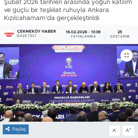
Şubat 2026 tarihleri arasında yoğun katılım
ve güçlü bir teşkilat ruhuyla Ankara
Kızılcahamam’da gerçekleştirildi.
ÇEKMEKÖY HABER
16.02.2026 - 13:38
25
GAZETECI
YAYINLANMA
GÖSTERIM
Paylaş
-
+
A
A