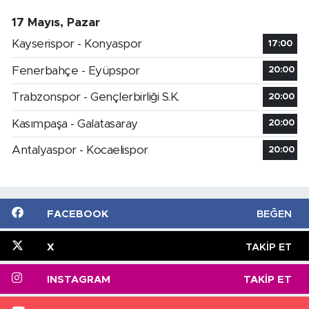
17 Mayıs, Pazar
Kayserispor - Konyaspor
17:00
Fenerbahçe - Eyüpspor
20:00
Trabzonspor - Gençlerbirliği S.K.
20:00
Kasımpaşa - Galatasaray
20:00
Antalyaspor - Kocaelispor
20:00
FACEBOOK
BEĞEN
X
TAKIP ET
INSTAGRAM
TAKIP ET