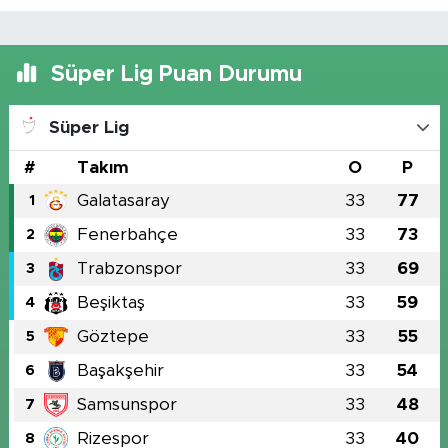
Süper Lig Puan Durumu
Süper Lig
#
Takım
O
P
Galatasaray
33
77
1
Fenerbahçe
33
73
2
Trabzonspor
33
69
3
Beşiktaş
33
59
4
Göztepe
33
55
5
Başakşehir
33
54
6
Samsunspor
33
48
7
Rizespor
33
40
8