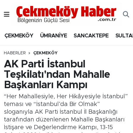
Nöbetçi Eczaneler
ÇEKMEKÖY
ÜMRANİYE
SANCAKTEPE
SULTA
Hava Durumu
Namaz Vakitleri
HABERLER
ÇEKMEKÖY
AK Parti İstanbul
Trafik Durumu
Teşkilatı'ndan Mahalle
Başkanları Kampı
Süper Lig Puan Durumu ve Fikstür
“Her Mahallesiyle, Her Hikâyesiyle İstanbul”
Tüm Manşetler
teması ve “İstanbul’da Bir Olmak”
sloganıyla AK Parti İstanbul İl Başkanlığı
Son Dakika Haberleri
tarafından düzenlenen Mahalle Başkanları
İstişare ve Değerlendirme Kampı, 13-15
Haber Arşivi