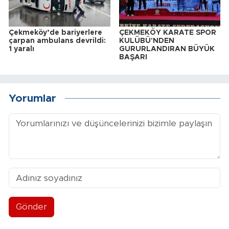
Çekmeköy’de bariyerlere
ÇEKMEKÖY KARATE SPOR
çarpan ambulans devrildi:
KULÜBÜ'NDEN
1 yaralı
GURURLANDIRAN BÜYÜK
BAŞARI
Yorumlar
Gönder