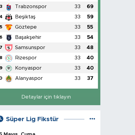
Trabzonspor
33
69
3
Beşiktaş
33
59
4
Göztepe
33
55
5
Başakşehir
33
54
6
Samsunspor
33
48
7
Rizespor
33
40
8
Konyaspor
33
40
9
Alanyaspor
33
37
0
Detaylar için tıklayın
Süper Lig Fikstür
5 Mayıs, Cuma