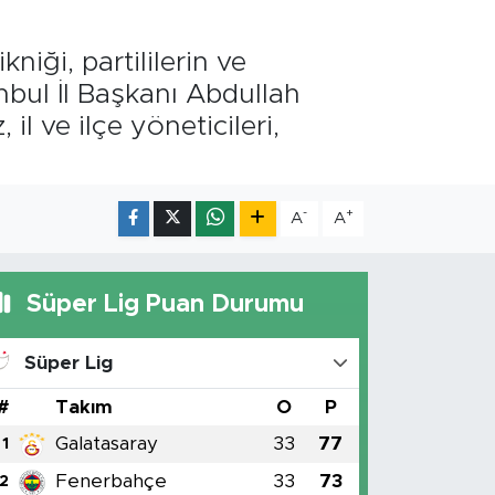
iği, partililerin ve
anbul İl Başkanı Abdullah
 ve ilçe yöneticileri,
-
+
A
A
Süper Lig Puan Durumu
Süper Lig
#
Takım
O
P
Galatasaray
33
77
1
Fenerbahçe
33
73
2