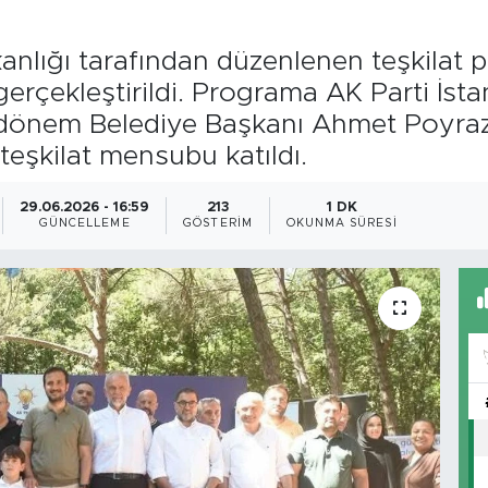
lığı tarafından düzenlenen teşkilat pikn
 gerçekleştirildi. Programa AK Parti İst
nem Belediye Başkanı Ahmet Poyraz, il
 teşkilat mensubu katıldı.
29.06.2026 - 16:59
213
1 DK
GÜNCELLEME
GÖSTERIM
OKUNMA SÜRESI