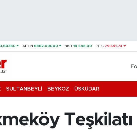
61,60380
ALTIN
6862,09000
BİST
14.598,00
BTC
79.591,74
Fo
E
SULTANBEYLİ
BEYKOZ
ÜSKÜDAR
meköy Teşkilatı 