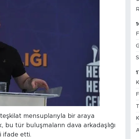
R
1
F
G
S
1
K
F
T
 teşkilat mensuplarıyla bir araya
K
, bu tür buluşmaların dava arkadaşlığı
A
ifade etti.