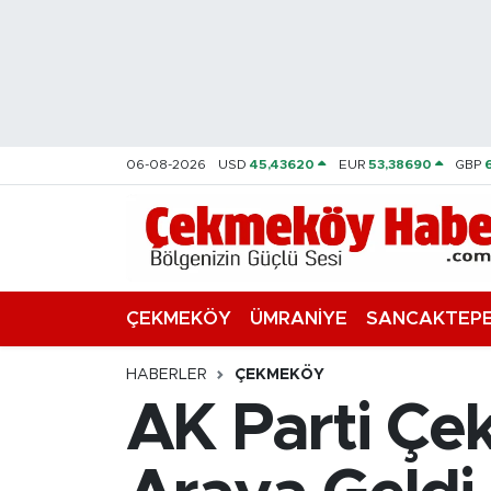
Nöbetçi Eczaneler
Hava Durumu
06-08-2026
USD
45,43620
EUR
53,38690
GBP
Namaz Vakitleri
Trafik Durumu
Süper Lig Puan Durumu ve Fikstür
ÇEKMEKÖY
ÜMRANİYE
SANCAKTEP
Tüm Manşetler
HABERLER
ÇEKMEKÖY
AK Parti Çek
Son Dakika Haberleri
Haber Arşivi