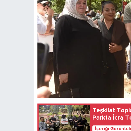
Teşkilat Topl
Parkta İcra T
İçeriği Görüntü