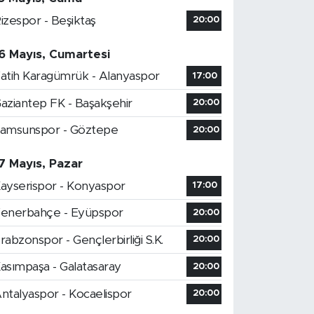
izespor - Beşiktaş
20:00
6 Mayıs, Cumartesi
atih Karagümrük - Alanyaspor
17:00
aziantep FK - Başakşehir
20:00
amsunspor - Göztepe
20:00
7 Mayıs, Pazar
ayserispor - Konyaspor
17:00
enerbahçe - Eyüpspor
20:00
rabzonspor - Gençlerbirliği S.K.
20:00
asımpaşa - Galatasaray
20:00
ntalyaspor - Kocaelispor
20:00