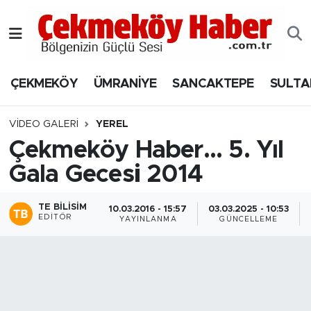
Nöbetçi Eczaneler
ÇEKMEKÖY
ÜMRANİYE
SANCAKTEPE
SULTA
Hava Durumu
Namaz Vakitleri
VIDEO GALERI
YEREL
Çekmeköy Haber... 5. Yıl
Trafik Durumu
Gala Gecesi 2014
Süper Lig Puan Durumu ve Fikstür
TE BILISIM
10.03.2016 - 15:57
03.03.2025 - 10:53
EDITÖR
YAYINLANMA
GÜNCELLEME
Tüm Manşetler
Son Dakika Haberleri
Haber Arşivi