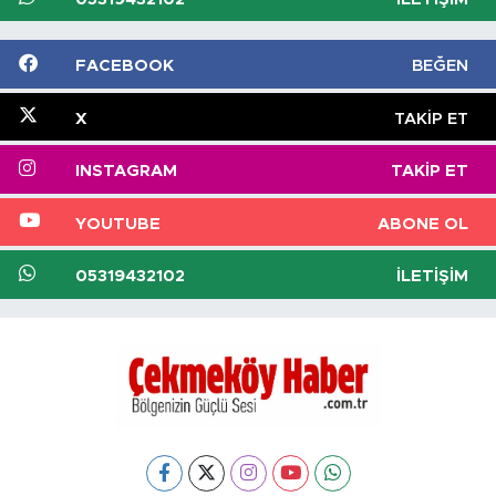
FACEBOOK
BEĞEN
X
TAKIP ET
INSTAGRAM
TAKIP ET
YOUTUBE
ABONE OL
05319432102
İLETIŞIM