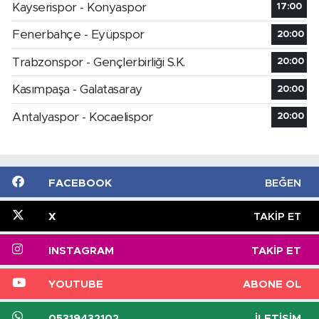
Kayserispor - Konyaspor
17:00
Fenerbahçe - Eyüpspor
20:00
Trabzonspor - Gençlerbirliği S.K.
20:00
Kasımpaşa - Galatasaray
20:00
Antalyaspor - Kocaelispor
20:00
FACEBOOK
BEĞEN
X
TAKIP ET
INSTAGRAM
TAKIP ET
YOUTUBE
ABONE OL
05319432102
İLETIŞIM