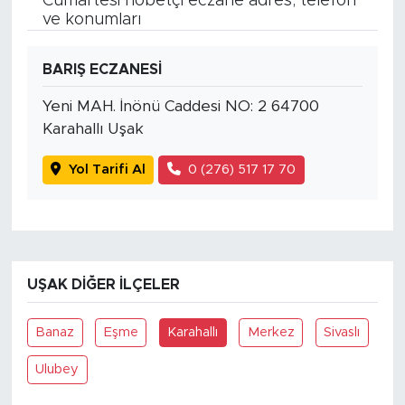
Cumartesi nöbetçi eczane adres, telefon
ve konumları
BARIŞ ECZANESİ
Yeni MAH. İnönü Caddesi NO: 2 64700
Karahallı Uşak
Yol Tarifi Al
0 (276) 517 17 70
UŞAK DIĞER İLÇELER
Banaz
Eşme
Karahallı
Merkez
Sivaslı
Ulubey