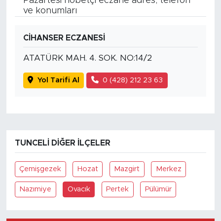
Pazartesi nöbetçi eczane adres, telefon
ve konumları
CİHANSER ECZANESİ
ATATÜRK MAH. 4. SOK. NO:14/2
Yol Tarifi Al
0 (428) 212 23 63
TUNCELI DIĞER İLÇELER
Çemişgezek
Hozat
Mazgirt
Merkez
Nazımiye
Ovacık
Pertek
Pülümür