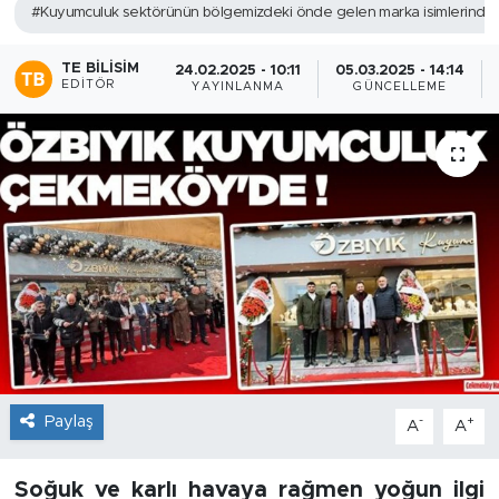
#Kuyumculuk sektörünün bölgemizdeki önde gelen marka isimlerinde
TE BILISIM
24.02.2025 - 10:11
05.03.2025 - 14:14
EDITÖR
YAYINLANMA
GÜNCELLEME
Paylaş
-
+
A
A
Soğuk ve karlı havaya rağmen yoğun ilgi