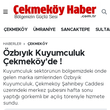
Nöbetçi Eczaneler
ÇEKMEKÖY
ÜMRANİYE
SANCAKTEPE
SULTA
Hava Durumu
Namaz Vakitleri
HABERLER
ÇEKMEKÖY
Özbıyık Kuyumculuk
Trafik Durumu
Çekmeköy'de !
Süper Lig Puan Durumu ve Fikstür
Kuyumculuk sektörünün bölgemizdeki önde
gelen marka isimlerinden Özbıyık
Tüm Manşetler
Kuyumculuk, Çekmeköy Şahinbey Caddesi
üzerindeki merkez şubesini hafta sonu
Son Dakika Haberleri
yaptığı görkemli bir açılış töreniyle hizmete
sundu.
Haber Arşivi