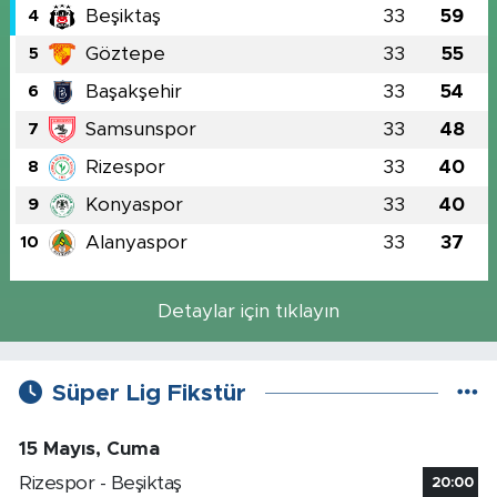
Beşiktaş
33
59
4
Göztepe
33
55
5
Başakşehir
33
54
6
Samsunspor
33
48
7
Rizespor
33
40
8
Konyaspor
33
40
9
Alanyaspor
33
37
10
Detaylar için tıklayın
Süper Lig Fikstür
15 Mayıs, Cuma
Rizespor - Beşiktaş
20:00