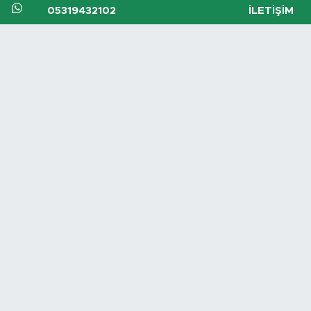
05319432102
İLETIŞIM