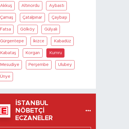
Akkuş
Altınordu
Aybastı
Çamaş
Çatalpınar
Çaybaşı
Fatsa
Gölköy
Gülyalı
Gürgentepe
İkizce
Kabadüz
Kabataş
Korgan
Kumru
Mesudiye
Perşembe
Ulubey
Ünye
İSTANBUL
NÖBETÇI
ECZANELER