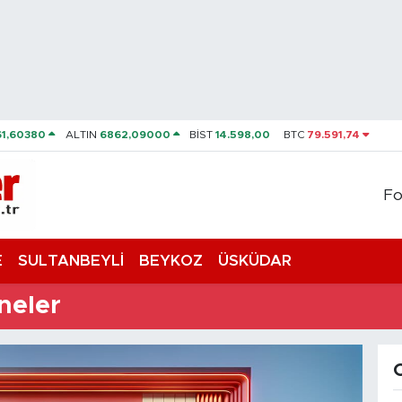
61,60380
ALTIN
6862,09000
BİST
14.598,00
BTC
79.591,74
Fo
E
SULTANBEYLİ
BEYKOZ
ÜSKÜDAR
neler