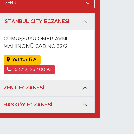
İSTANBUL CİTY ECZANESİ
GÜMÜŞSUYU,ÖMER AVNİ
MAH.İNÖNÜ CAD.NO:32/2
Yol Tarifi Al
0 (212) 252 00 93
ZENT ECZANESİ
HASKÖY ECZANESİ