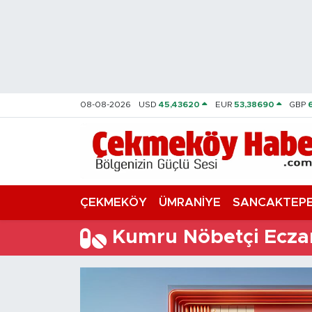
Nöbetçi Eczaneler
Hava Durumu
08-08-2026
USD
45,43620
EUR
53,38690
GBP
Namaz Vakitleri
Trafik Durumu
Süper Lig Puan Durumu ve Fikstür
ÇEKMEKÖY
ÜMRANİYE
SANCAKTEP
Tüm Manşetler
Kumru Nöbetçi Ecza
Son Dakika Haberleri
Haber Arşivi