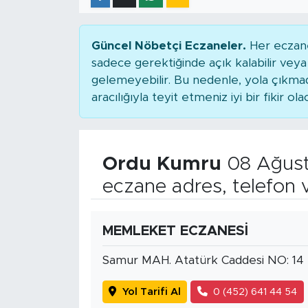
Güncel Nöbetçi Eczaneler.
Her eczane
sadece gerektiğinde açık kalabilir ve
gelemeyebilir. Bu nedenle, yola çıkm
aracılığıyla teyit etmeniz iyi bir fikir ola
Ordu Kumru
08 Ağust
eczane adres, telefon 
MEMLEKET ECZANESİ
Samur MAH. Atatürk Caddesi NO: 1
Yol Tarifi Al
0 (452) 641 44 54