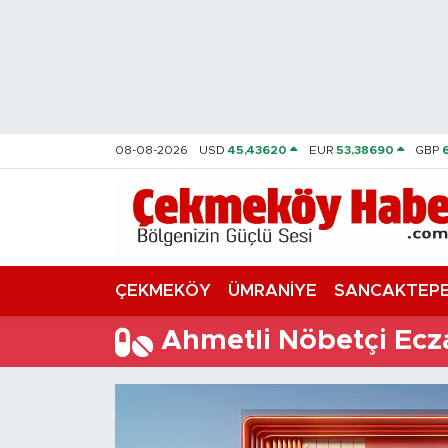
Nöbetçi Eczaneler
Hava Durumu
08-08-2026
USD
45,43620
EUR
53,38690
GBP
Namaz Vakitleri
Trafik Durumu
Süper Lig Puan Durumu ve Fikstür
ÇEKMEKÖY
ÜMRANİYE
SANCAKTEP
Tüm Manşetler
Ahmetli Nöbetçi Ecz
Son Dakika Haberleri
Haber Arşivi