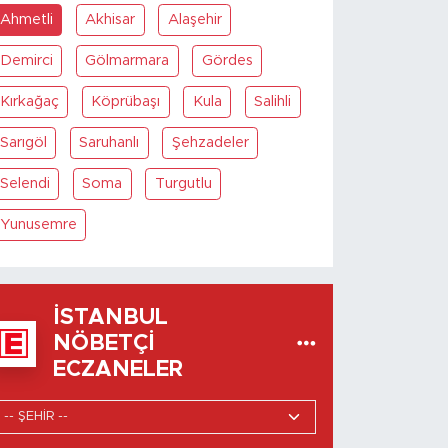
Ahmetli
Akhisar
Alaşehir
Demirci
Gölmarmara
Gördes
Kırkağaç
Köprübaşı
Kula
Salihli
Sarıgöl
Saruhanlı
Şehzadeler
Selendi
Soma
Turgutlu
Yunusemre
İSTANBUL
NÖBETÇI
ECZANELER