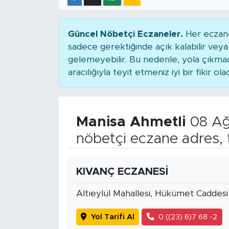
Güncel Nöbetçi Eczaneler.
Her eczane
sadece gerektiğinde açık kalabilir ve
gelemeyebilir. Bu nedenle, yola çıkm
aracılığıyla teyit etmeniz iyi bir fikir ola
Manisa Ahmetli
08 Ağ
nöbetçi eczane adres, 
KIVANÇ ECZANESİ
Altıeylül Mahallesi, Hükümet Caddesi
Yol Tarifi Al
0 ((23) 6)7 68 -2