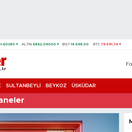
61,60380
ALTIN
6862,09000
BİST
14.598,00
BTC
79.591,74
Fo
E
SULTANBEYLİ
BEYKOZ
ÜSKÜDAR
aneler