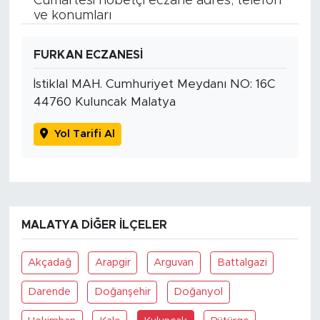
Cumartesi nöbetçi eczane adres, telefon
ve konumları
FURKAN ECZANESİ
İstiklal MAH. Cumhuriyet Meydanı NO: 16C
44760 Kuluncak Malatya
Yol Tarifi Al
MALATYA DIĞER İLÇELER
Akçadağ
Arapgir
Arguvan
Battalgazi
Darende
Doğanşehir
Doğanyol