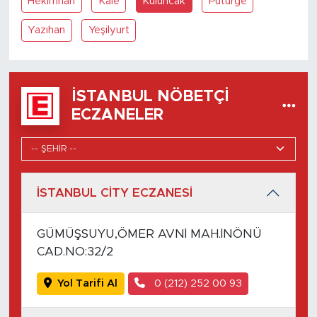
Hekimhan
Kale
Kuluncak
Pütürge
Yazıhan
Yeşilyurt
İSTANBUL NÖBETÇI
ECZANELER
İSTANBUL CİTY ECZANESİ
GÜMÜŞSUYU,ÖMER AVNİ MAH.İNÖNÜ
CAD.NO:32/2
Yol Tarifi Al
0 (212) 252 00 93