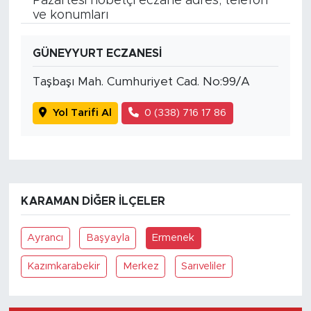
Pazartesi nöbetçi eczane adres, telefon
ve konumları
GÜNEYYURT ECZANESİ
Taşbaşı Mah. Cumhuriyet Cad. No:99/A
Yol Tarifi Al
0 (338) 716 17 86
KARAMAN DIĞER İLÇELER
Ayrancı
Başyayla
Ermenek
Kazımkarabekir
Merkez
Sarıveliler