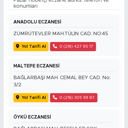
Pazar nöbetçi eczane adres, telefon ve
konumları
ANADOLU ECZANESİ
ZÜMRÜTEVLER MAH.TÜLİN CAD. NO:45
Yol Tarifi Al
0 (216) 427 95 17
MALTEPE ECZANESİ
BAĞLARBAŞI MAH. CEMAL BEY CAD. No:
3/2
Yol Tarifi Al
0 (216) 305 99 87
ÖYKÜ ECZANESİ