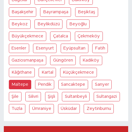
Başakşehir
Bayrampaşa
Beşiktaş
Beykoz
Beylikdüzü
Beyoğlu
Büyükçekmece
Çatalca
Çekmeköy
Esenler
Esenyurt
Eyüpsultan
Fatih
Gaziosmanpaşa
Güngören
Kadıköy
Kâğıthane
Kartal
Küçükçekmece
Maltepe
Pendik
Sancaktepe
Sarıyer
Şile
Silivri
Şişli
Sultanbeyli
Sultangazi
Tuzla
Ümraniye
Üsküdar
Zeytinburnu