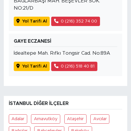
BAĞLARBAŞI MAH. BEŞEVLER SOK.
NO:21/D
Yol Tarifi Al
0 (216) 352 74 00
GAYE ECZANESİ
İdealtepe Mah. Rıfkı Tongsir Cad. No:89A
Yol Tarifi Al
0 (216) 518 40 81
İSTANBUL DIĞER İLÇELER
Adalar
Arnavutköy
Ataşehir
Avcılar
Bağcılar
Bahçelievler
Bakırköy