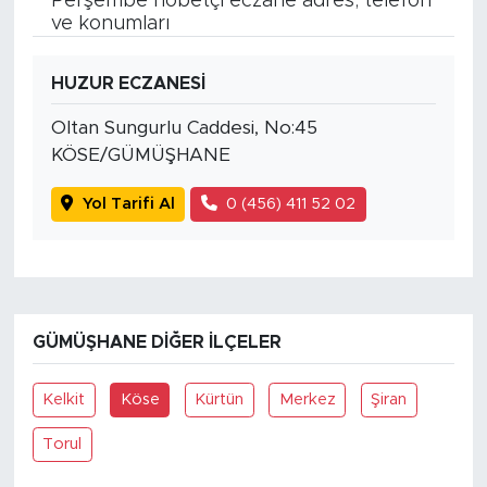
Perşembe nöbetçi eczane adres, telefon
ve konumları
HUZUR ECZANESİ
Oltan Sungurlu Caddesi, No:45
KÖSE/GÜMÜŞHANE
Yol Tarifi Al
0 (456) 411 52 02
GÜMÜŞHANE DIĞER İLÇELER
Kelkit
Köse
Kürtün
Merkez
Şiran
Torul