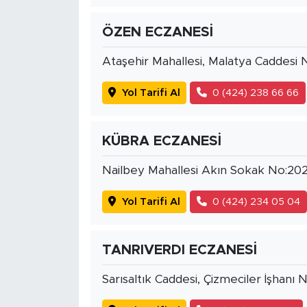
ÖZEN ECZANESİ
Ataşehir Mahallesi, Malatya Caddesi 
Yol Tarifi Al
0 (424) 238 66 66
KÜBRA ECZANESİ
Nailbey Mahallesi Akın Sokak No:
Yol Tarifi Al
0 (424) 234 05 04
TANRIVERDI ECZANESİ
Sarısaltık Caddesi, Çizmeciler İşhanı 