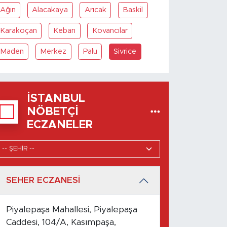
Ağın
Alacakaya
Arıcak
Baskil
Karakoçan
Keban
Kovancılar
Maden
Merkez
Palu
Sivrice
İSTANBUL
NÖBETÇI
ECZANELER
SEHER ECZANESİ
Piyalepaşa Mahallesi, Piyalepaşa
Caddesi, 104/A, Kasımpaşa,