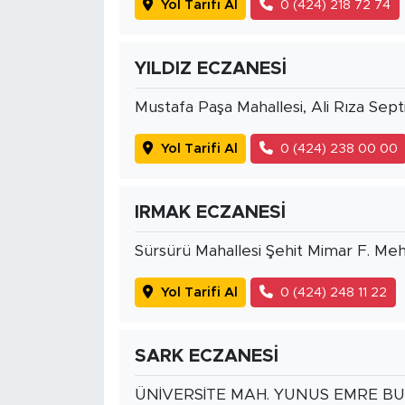
Yol Tarifi Al
0 (424) 218 72 74
YILDIZ ECZANESİ
Mustafa Paşa Mahallesi, Ali Rıza Sept
Yol Tarifi Al
0 (424) 238 00 00
IRMAK ECZANESİ
Sürsürü Mahallesi Şehit Mimar F. M
Yol Tarifi Al
0 (424) 248 11 22
SARK ECZANESİ
ÜNİVERSİTE MAH. YUNUS EMRE BU