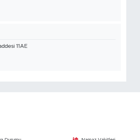
ddesi 11AE
va Durumu
Namaz Vakitleri