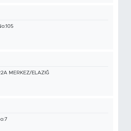
No:105
2022A MERKEZ/ELAZIĞ
No:7