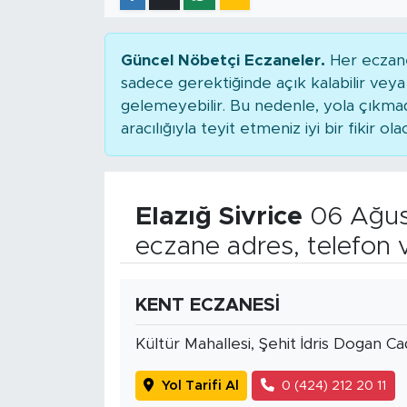
Güncel Nöbetçi Eczaneler.
Her eczane
sadece gerektiğinde açık kalabilir ve
gelemeyebilir. Bu nedenle, yola çıkm
aracılığıyla teyit etmeniz iyi bir fikir ola
Elazığ Sivrice
06 Ağus
eczane adres, telefon 
KENT ECZANESİ
Kültür Mahallesi, Şehit İdris Dogan C
Yol Tarifi Al
0 (424) 212 20 11