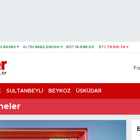
61,60380
ALTIN
6862,09000
BİST
14.598,00
BTC
79.591,74
Fo
E
SULTANBEYLİ
BEYKOZ
ÜSKÜDAR
neler