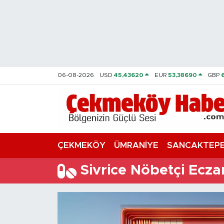
Nöbetçi Eczaneler
Hava Durumu
06-08-2026
USD
45,43620
EUR
53,38690
GBP
Namaz Vakitleri
Trafik Durumu
Süper Lig Puan Durumu ve Fikstür
ÇEKMEKÖY
ÜMRANİYE
SANCAKTEP
Tüm Manşetler
Sivrice Nöbetçi Ecza
Son Dakika Haberleri
Haber Arşivi