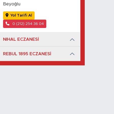
Beyoğlu
Yol Tarifi Al
0 (212) 254 36 04
NIHAL ECZANESİ
REBUL 1895 ECZANESİ