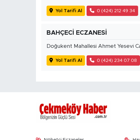
Yol Tarifi Al
0 (424) 212 49 34
BAHÇECİ ECZANESİ
Doğukent Mahallesi Ahmet Yesevi Ca
Yol Tarifi Al
0 (424) 234 07 08
Nöbetçi Eczaneler
Ha