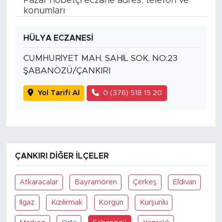
Pazar nöbetçi eczane adres, telefon ve
konumları
HÜLYA ECZANESİ
CUMHURİYET MAH. SAHİL SOK. NO:23
ŞABANÖZÜ/ÇANKIRI
Yol Tarifi Al
0 (376) 518 15 20
ÇANKIRI DIĞER İLÇELER
Atkaracalar
Bayramören
Çerkeş
Eldivan
Ilgaz
Kızılırmak
Korgun
Kurşunlu