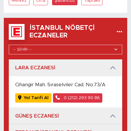
Merkez
Orta
Şabanözü
Yapraklı
İSTANBUL NÖBETÇI
ECZANELER
LARA ECZANESİ
Cihangir Mah. Sıraselviler Cad. No:73/A
Yol Tarifi Al
0 (212) 293 90 86
GÜNEŞ ECZANESİ