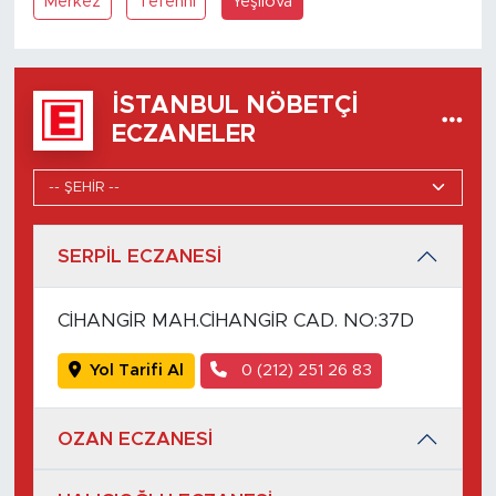
Merkez
Tefenni
Yeşilova
İSTANBUL NÖBETÇI
ECZANELER
SERPİL ECZANESİ
CİHANGİR MAH.CİHANGİR CAD. NO:37D
Yol Tarifi Al
0 (212) 251 26 83
OZAN ECZANESİ