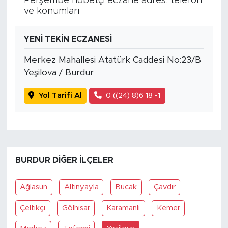
Perşembe nöbetçi eczane adres, telefon
ve konumları
YENİ TEKİN ECZANESİ
Merkez Mahallesi Atatürk Caddesi No:23/B
Yeşilova / Burdur
Yol Tarifi Al
0 ((24) 8)6 18 -1
BURDUR DIĞER İLÇELER
Ağlasun
Altınyayla
Bucak
Çavdır
Çeltikçi
Gölhisar
Karamanlı
Kemer