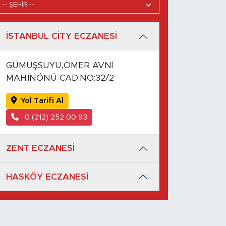
İSTANBUL CİTY ECZANESİ
GÜMÜŞSUYU,ÖMER AVNİ
MAH.İNÖNÜ CAD.NO:32/2
Yol Tarifi Al
0 (212) 252 00 93
ZENT ECZANESİ
HASKÖY ECZANESİ