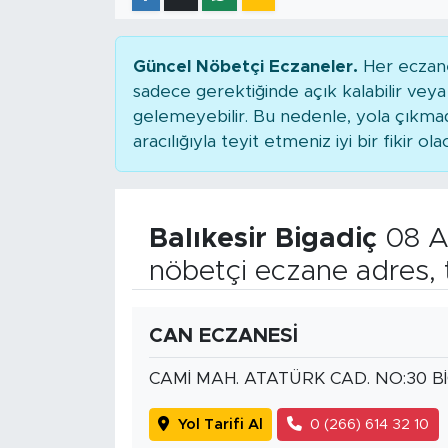
Güncel Nöbetçi Eczaneler.
Her eczane
sadece gerektiğinde açık kalabilir ve
gelemeyebilir. Bu nedenle, yola çıkm
aracılığıyla teyit etmeniz iyi bir fikir ola
Balıkesir Bigadiç
08 A
nöbetçi eczane adres, 
CAN ECZANESİ
CAMİ MAH. ATATÜRK CAD. NO:30 B
Yol Tarifi Al
0 (266) 614 32 10