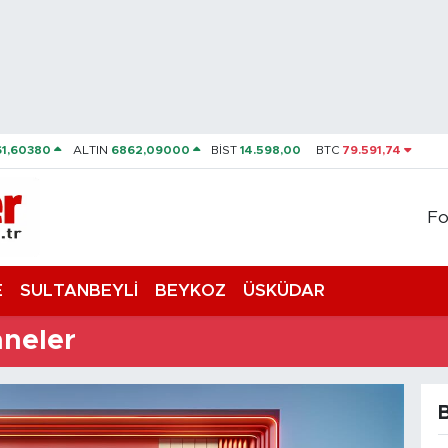
61,60380
ALTIN
6862,09000
BİST
14.598,00
BTC
79.591,74
Fo
E
SULTANBEYLİ
BEYKOZ
ÜSKÜDAR
aneler