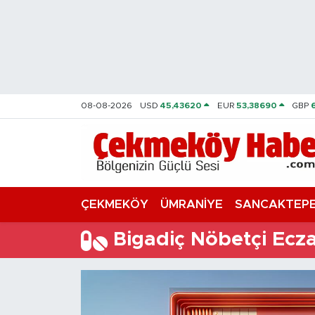
Nöbetçi Eczaneler
Hava Durumu
08-08-2026
USD
45,43620
EUR
53,38690
GBP
Namaz Vakitleri
Trafik Durumu
Süper Lig Puan Durumu ve Fikstür
ÇEKMEKÖY
ÜMRANİYE
SANCAKTEP
Tüm Manşetler
Bigadiç Nöbetçi Ecz
Son Dakika Haberleri
Haber Arşivi