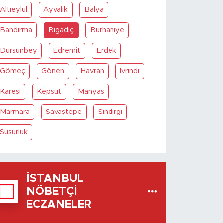
Altıeylül
Ayvalık
Balya
Bandırma
Bigadiç
Burhaniye
Dursunbey
Edremit
Erdek
Gömeç
Gönen
Havran
İvrindi
Karesi
Kepsut
Manyas
Marmara
Savaştepe
Sındırgı
Susurluk
İSTANBUL
NÖBETÇI
ECZANELER