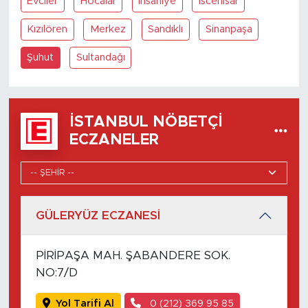
Evciler
Hocalar
İhsaniye
İscehisar
Kızılören
Merkez
Sandıklı
Sinanpaşa
Şuhut
Sultandağı
İSTANBUL NÖBETÇI
ECZANELER
GÜLERYÜZ ECZANESİ
PİRİPAŞA MAH. ŞABANDERE SOK.
NO:7/D
Yol Tarifi Al
0 (212) 369 95 85