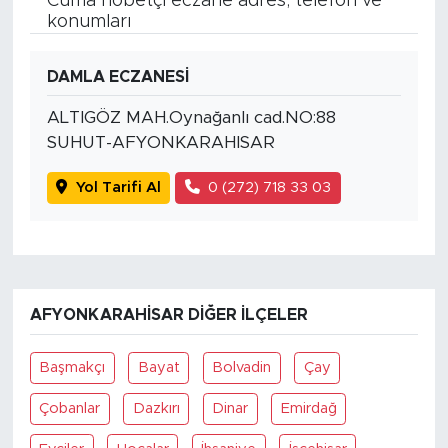
Cuma nöbetçi eczane adres, telefon ve
konumları
DAMLA ECZANESİ
ALTIGÖZ MAH.Oynağanlı cad.NO:88
SUHUT-AFYONKARAHISAR
Yol Tarifi Al
0 (272) 718 33 03
AFYONKARAHISAR DIĞER İLÇELER
Başmakçı
Bayat
Bolvadin
Çay
Çobanlar
Dazkırı
Dinar
Emirdağ