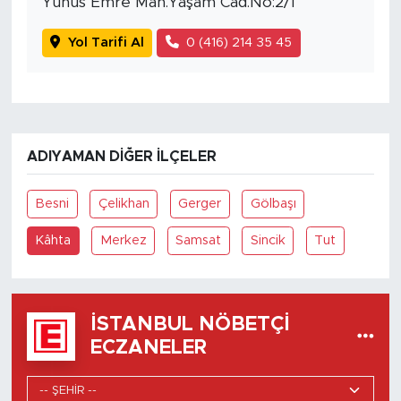
Yunus Emre Mah.Yaşam Cad.No:2/1
Yol Tarifi Al
0 (416) 214 35 45
ADIYAMAN DIĞER İLÇELER
Besni
Çelikhan
Gerger
Gölbaşı
Kâhta
Merkez
Samsat
Sincik
Tut
İSTANBUL NÖBETÇI
ECZANELER