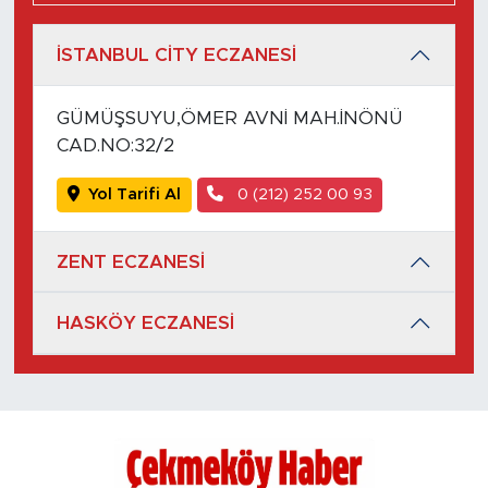
İSTANBUL CİTY ECZANESİ
GÜMÜŞSUYU,ÖMER AVNİ MAH.İNÖNÜ
CAD.NO:32/2
Yol Tarifi Al
0 (212) 252 00 93
ZENT ECZANESİ
HASKÖY ECZANESİ