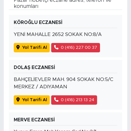
Pazar nöbetçi eczane adres, telefon ve
konumları
KÖROĞLU ECZANESİ
YENİ MAHALLE 2652 SOKAK NO:8/A
Yol Tarifi Al
0 (416) 227 00 37
DOLAŞ ECZANESİ
BAHÇELİEVLER MAH. 904 SOKAK NO:5/C
MERKEZ / ADIYAMAN
Yol Tarifi Al
0 (416) 213 13 24
MERVE ECZANESİ